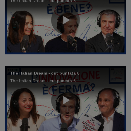
The Italian Dream - cut puntata 5
a
i
o
P
y
d
l
V
e
The Italian Dream - cut puntata 6
The Italian Dream - cut puntata 6
a
i
o
P
y
d