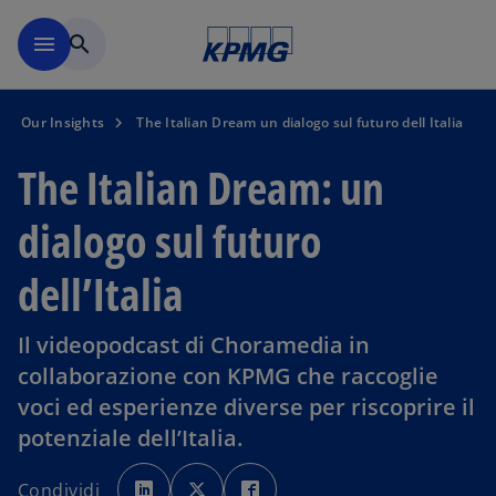
Skip to main content
menu
search
Our Insights
The Italian Dream un dialogo sul futuro dell Italia
The Italian Dream: un
dialogo sul futuro
dell’Italia
Il videopodcast di Choramedia in
collaborazione con KPMG che raccoglie
voci ed esperienze diverse per riscoprire il
potenziale dell’Italia.
s
s
s
i
i
i
Condividi
a
a
a