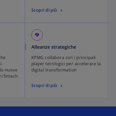
Scopri di più
handshake
Alleanze strategiche
che
KPMG collabora con i principali
i
player tecnlogici per accelerare la
ndo nuove
digital transformation
i fintech
Scopri di più