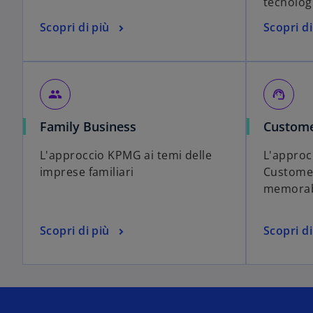
tecnolog
Scopri di più
Scopri di
people
support_agent
Family Business
Custome
L'approccio KPMG ai temi delle
L'approc
imprese familiari
Customer
memorabi
Scopri di più
Scopri di