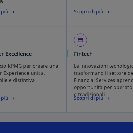
ie
 più
Scopri di più
credit_card
r Excellence
Fintech
cio KPMG per creare una
Le innovazioni tecnologi
 Experience unica,
trasformano il settore de
le e distintiva
Financial Services apre
opportunità per operator
e tradizionali
 più
Scopri di più