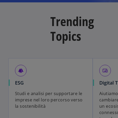
Trending
Topics
forest
devices_other
ESG
Digital 
Studi e analisi per supportare le
Aiutiamo 
imprese nel loro percorso verso
cambiare
la sostenibilità
un ecosi
connesso