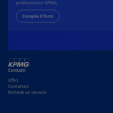
professionisti KPMG.
Compila il form
Contatti
s
Uffici
i
s
Contattaci
a
i
s
Richiedi un servizio
p
a
i
r
p
a
e
r
p