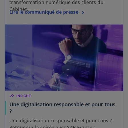
transformation numérique des clients du
Cabinet.
Lire le communiqué de presse
insights
INSIGHT
Une digitalisation responsable et pour tous
?
Une digitalisation responsable et pour tous ? :
Retour sur la soirée avec SAP France :