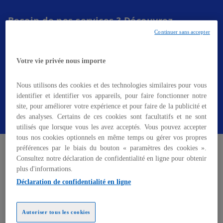
o
u
Besoin de nos services ? Découvrez
v
comment nos équipes font la différence
Continuer sans accepter
r
pour vous accompagner et relever
e
ensemble vos défis.​
Votre vie privée nous importe
d
a
Nous utilisons des cookies et des technologies similaires pour vous
n
identifier et identifier vos appareils, pour faire fonctionner notre
Contactez-nous
s
site, pour améliorer votre expérience et pour faire de la publicité et
u
des analyses. Certains de ces cookies sont facultatifs et ne sont
n
utilisés que lorsque vous les avez acceptés. Vous pouvez accepter
n
tous nos cookies optionnels en même temps ou gérer vos propres
SAP : leader des logiciels de
préférences par le biais du bouton « paramètres des cookies ».
o
Consultez notre déclaration de confidentialité en ligne pour obtenir
u
gestion et de maintenance
plus d'informations.
v
Déclaration de confidentialité en ligne
e
l
Fondée en 1972 avec 5 personnes, SAP est
o
Autoriser tous les cookies
devenue
le leader mondial des applications
n