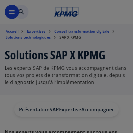
Aller à la navigation
menu
search
Accueil
Expertises
Conseil transformation digitale
Solutions technologiques
SAP X KPMG
Solutions SAP X KPMG
Les experts SAP de KPMG vous accompagnent dans
tous vos projets de transformation digitale, depuis
le diagnostic jusqu’à l’implémentation.
Présentation
SAP
Expertise
Accompagnement
Enj
Nos experts vous accompagnent sur tous vos