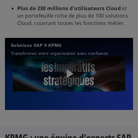
Plus de 230 millions d'utilisateurs Cloud
et
un portefeuille riche de plus de 100 solutions
Cloud, couvrant toutes les fonctions métier.
Solutions SAP X KPMG
Transformez votre organisation avec confiance
P
l
KPMG : une équipe d’experts SAP