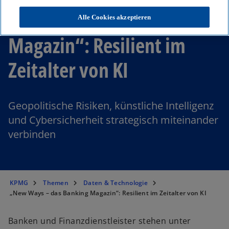
„New Ways – das Banking
Alle Cookies akzeptieren
Magazin“: Resilient im
Zeitalter von KI
Geopolitische Risiken, künstliche Intelligenz
und Cybersicherheit strategisch miteinander
verbinden
KPMG
Themen
Daten & Technologie
„New Ways – das Banking Magazin“: Resilient im Zeitalter von KI
Banken und Finanzdienstleister stehen unter