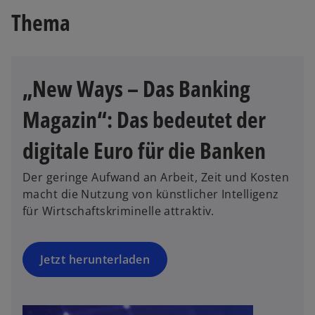
e
d
i
g
Thema
i
i
n
e
n
n
e
ö
e
e
r
f
r
i
n
f
„New Ways – Das Banking
n
n
e
n
e
e
u
Magazin“: Das bedeutet der
e
u
r
e
t
e
n
n
digitale Euro für die Banken
n
e
R
R
u
e
Der geringe Aufwand an Arbeit, Zeit und Kosten
e
e
g
macht die Nutzung von künstlicher Intelligenz
g
n
i
für Wirtschaftskriminelle attraktiv.
i
R
s
s
e
t
t
g
Jetzt herunterladen
e
e
is
r
r
t
k
k
e
a