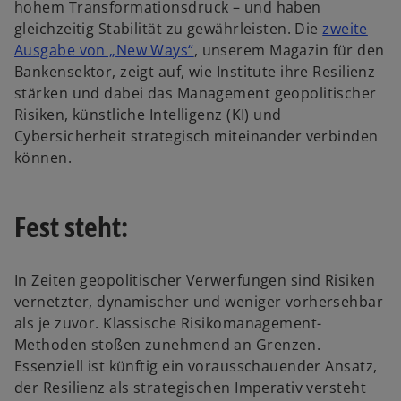
hohem Transformationsdruck – und haben
gleichzeitig Stabilität zu gewährleisten. Die
zweite
w
Ausgabe von „New Ways“
, unserem Magazin für den
i
Bankensektor, zeigt auf, wie Institute ihre Resilienz
r
stärken und dabei das Management geopolitischer
d
Risiken, künstliche Intelligenz (KI) und
i
Cybersicherheit strategisch miteinander verbinden
n
können.
e
i
Fest steht:
n
e
r
In Zeiten geopolitischer Verwerfungen sind Risiken
n
vernetzter, dynamischer und weniger vorhersehbar
e
als je zuvor. Klassische Risikomanagement-
u
Methoden stoßen zunehmend an Grenzen.
e
Essenziell ist künftig ein vorausschauender Ansatz,
n
der Resilienz als strategischen Imperativ versteht
R