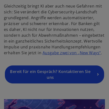
e
t
Gleichzeitig bringt KI aber auch neue Gefahren mit
i
sich: Sie verändert die Cybersecurity-Landschaft
n
grundlegend. Angriffe werden automatisierter,
e
präziser und schwerer erkennbar. Für Banken gilt
r
es daher, KI nicht nur für Innovationen nutzen,
n
sondern auch für Abwehrmaßnahmen – eingebettet
e
in ein ganzheitliches Sicherheitskonzept. Wertvolle
u
Impulse und praxisnahe Handlungsempfehlungen
e
w
erhalten Sie jetzt in
Ausgabe zwei von „New Ways“
.
n
i
R
r
e
d
g
Bereit für ein Gespräch? Kontaktieren Sie
i
is
uns
n
t
e
e
i
r
wird in einer neuen Registerkarte geöffnet
n
k
e
a