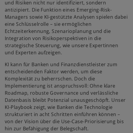
und Risiken nicht nur identifiziert, sondern
e
antizipiert. Die Funktion eines Emerging-Risk-
g
Managers sowie KI-gestützte Analysen spielen dabei
i
eine Schlüsselrolle – sie ermöglichen
s
Echtzeiterkennung, Szenarioplanung und die
t
Integration von Risikoperspektiven in die
e
strategische Steuerung, wie unsere Expertinnen
r
und Experten aufzeigen.
k
a
KI kann für Banken und Finanzdienstleister zum
r
entscheidenden Faktor werden, um diese
t
Komplexität zu beherrschen. Doch die
e
Implementierung ist anspruchsvoll: Ohne klare
g
Roadmap, robuste Governance und verlässliche
e
w
Datenbasis bleibt Potenzial unausgeschöpft. Unser
ö
ir
KI-Playbook zeigt, wie Banken die Technologie
f
d
strukturiert in acht Schritten einführen können –
f
i
von der Vision über die Use-Case-Priorisierung bis
n
n
hin zur Befähigung der Belegschaft.
e