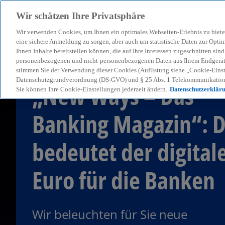
Wir schätzen Ihre Privatsphäre
Wir verwenden Cookies, um Ihnen ein optimales Webseiten-Erlebnis zu biete
menu
eine sichere Anmeldung zu sorgen, aber auch um statistische Daten zur Opti
Ihnen Inhalte bereitstellen können, die auf Ihre Interessen zugeschnitten si
personenbezogenen und nicht-personenbezogenen Daten aus Ihrem Endgerät. 
stimmen Sie der Verwendung dieser Cookies (Auflistung siehe „Cookie-Einst
Datenschutzgrundverordnung (DS-GVO) und § 25 Abs. 1 Telekommunikation
„New Ways – Das
Sie können Ihre Cookie-Einstellungen jederzeit ändern.
Datenschutzerklär
Banking Magazin“: 
bedeutet der digital
Euro für die Banken
Wir beleuchten für Sie neue