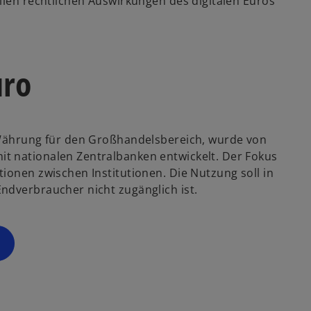
llen rechtlichen Auswirkungen des digitalen Euros
i
n
e
i
uro
n
e
r
n
e Währung für den Großhandelsbereich, wurde von
e
t nationalen Zentralbanken entwickelt. Der Fokus
u
ionen zwischen Institutionen. Die Nutzung soll in
e
ndverbraucher nicht zugänglich ist.
n
R
e
g
is
t
e
r