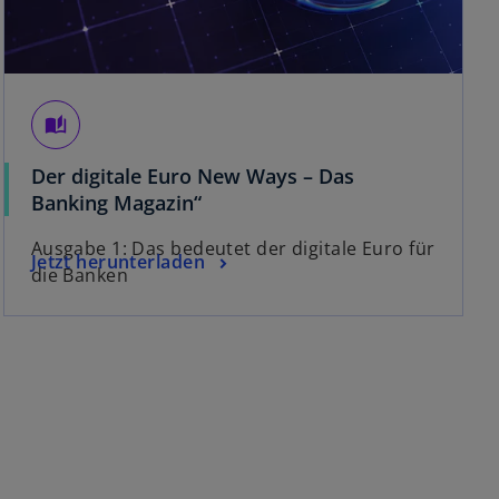
auto_stories
Der digitale Euro New Ways – Das
w
Banking Magazin“
i
Ausgabe 1: Das bedeutet der digitale Euro für
r
w
Jetzt herunterladen
die Banken
d
i
i
r
n
d
e
i
i
n
n
e
e
i
r
n
n