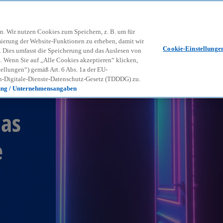
Zurück zur Inhaltsseite
Kon
contact_mail
n. Wir nutzen Cookies zum Speichern, z. B. um für
mierung der Website-Funktionen zu erheben, damit wir
Cookie-Einstellunge
nd. Dies umfasst die Speicherung und das Auslesen von
Wenn Sie auf „Alle Cookies akzeptieren“ klicken,
ellungen“) gemäß Art. 6 Abs. 1a der EU-
-Digitale-Dienste-Datenschutz-Gesetz (TDDDG) zu.
ung / Unternehmensangaben
Das
e