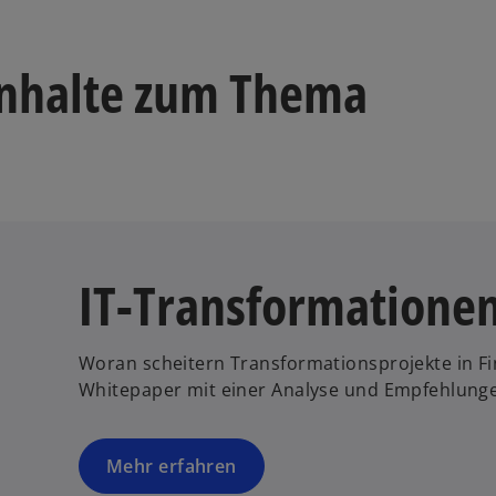
k
a
Inhalte zum Thema
r
t
e
g
e
ö
ff
n
IT-Transformationen
e
t
Woran scheitern Transformationsprojekte in Fi
Whitepaper mit einer Analyse und Empfehlung
Mehr erfahren