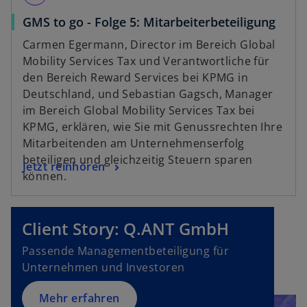
w
GMS to go - Folge 5: Mitarbeiterbeteiligung
i
Carmen Egermann, Director im Bereich Global
r
Mobility Services Tax und Verantwortliche für
d
den Bereich Reward Services bei KPMG in
i
Deutschland, und Sebastian Gagsch, Manager
n
im Bereich Global Mobility Services Tax bei
e
KPMG, erklären, wie Sie mit Genussrechten Ihre
i
Mitarbeitenden am Unternehmenserfolg
n
beteiligen und gleichzeitig Steuern sparen
w
Jetzt reinhören
e
können.
i
r
r
n
d
e
Client Story: Q.ANT GmbH
i
u
n
Passende Managementbeteiligung für
e
e
Unternehmen und Investoren
n
i
R
n
Mehr erfahren
e