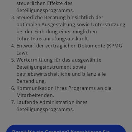
steuerlichen Effekte des
e
Beteiligungsprogramms.
g
Steuerliche Beratung hinsichtlich der
e
optimalen Ausgestaltung sowie Unterstützung
ö
bei der Einholung einer möglichen
f
Lohnsteueranrufungsauskunft.
f
Entwurf der vertraglichen Dokumente (KPMG
n
Law).
e
Wertermittlung für das ausgewählte
t
Beteiligungsinstrument sowie
betriebswirtschaftliche und bilanzielle
Behandlung.
Kommunikation Ihres Programms an die
Mitarbeitenden.
Laufende Administration Ihres
Beteiligungsprogramms.
w