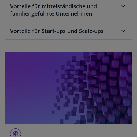
Vorteile für mittelständische und
familiengeführte Unternehmen
Vorteile für Start-ups und Scale-ups
wird in einer neuen Registerkarte geöffnet
podcasts