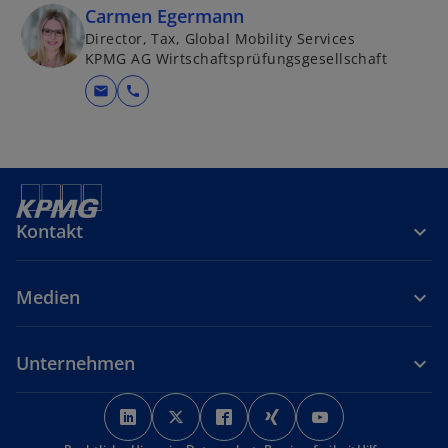
Carmen Egermann
Director, Tax, Global Mobility Services
KPMG AG Wirtschaftsprüfungsgesellschaft
mail
call
Kontakt
Medien
Unternehmen
w
w
w
w
w
i
i
i
i
i