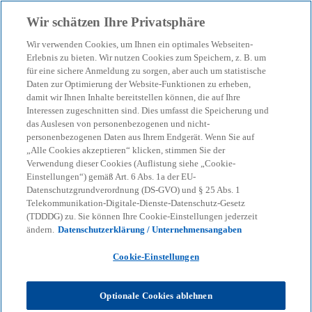
Zurück zur Inhaltsseite
Wir schätzen Ihre Privatsphäre
menu
search
Wir verwenden Cookies, um Ihnen ein optimales Webseiten-
Erlebnis zu bieten. Wir nutzen Cookies zum Speichern, z. B. um
Genussrechte: Attraktive
für eine sichere Anmeldung zu sorgen, aber auch um statistische
Daten zur Optimierung der Website-Funktionen zu erheben,
damit wir Ihnen Inhalte bereitstellen können, die auf Ihre
Mitarbeiterbeteiligung für
Interessen zugeschnitten sind. Dies umfasst die Speicherung und
das Auslesen von personenbezogenen und nicht-
Mittelstand & Start-ups
personenbezogenen Daten aus Ihrem Endgerät. Wenn Sie auf
„Alle Cookies akzeptieren“ klicken, stimmen Sie der
Verwendung dieser Cookies (Auflistung siehe „Cookie-
Einstellungen“) gemäß Art. 6 Abs. 1a der EU-
Win-win-Situation für Arbeitgeber und
Datenschutzgrundverordnung (DS-GVO) und § 25 Abs. 1
Arbeitnehmende: Flexible Optionen zur
Telekommunikation-Digitale-Dienste-Datenschutz-Gesetz
Mitarbeiterbeteiligung ohne Stimm- und
(TDDDG) zu. Sie können Ihre Cookie-Einstellungen jederzeit
Mitspracherechte.
ändern.
Datenschutzerklärung / Unternehmensangaben
Cookie-Einstellungen
KPMG
Themen
Business Performance & Resilienz
Genussrechte: Attraktive Mitarbeiterbeteiligung für Mittelstand &
Optionale Cookies ablehnen
Start-ups