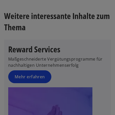
e
e
r
ö
Weitere interessante Inhalte zum
k
ff
a
n
Thema
r
e
t
t
e
g
Reward Services
e
ö
Maßgeschneiderte Vergütungsprogramme für
ff
nachhaltigen Unternehmenserfolg
n
e
Mehr erfahren
t