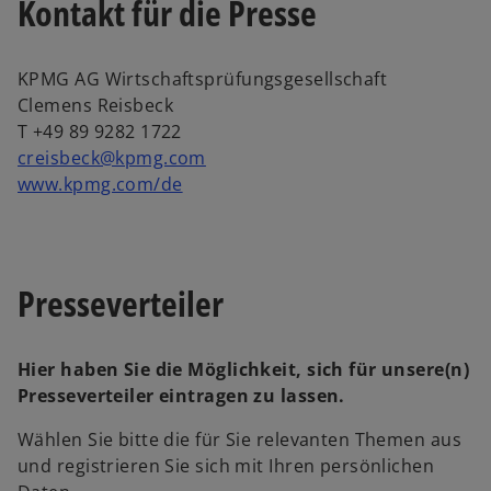
Kontakt für die Presse
r
t
e
KPMG AG Wirtschaftsprüfungsgesellschaft
g
Clemens Reisbeck
e
T +49 89 9282 1722
ö
creisbeck@kpmg.com
ff
www.kpmg.com/de
n
e
t
Presseverteiler
Hier haben Sie die Möglichkeit, sich für unsere(n)
Presseverteiler eintragen zu lassen.
Wählen Sie bitte die für Sie relevanten Themen aus
und registrieren Sie sich mit Ihren persönlichen