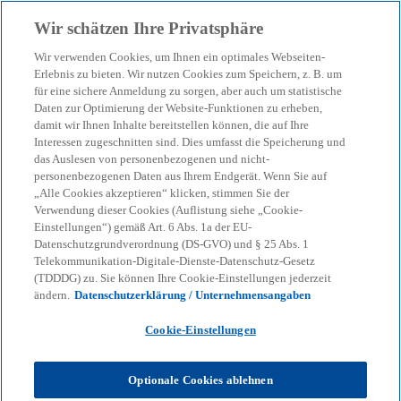
Zurück zur Inhaltsseite
Wir schätzen Ihre Privatsphäre
menu
search
Wir verwenden Cookies, um Ihnen ein optimales Webseiten-
Erlebnis zu bieten. Wir nutzen Cookies zum Speichern, z. B. um
für eine sichere Anmeldung zu sorgen, aber auch um statistische
Pressemitteilung
Daten zur Optimierung der Website-Funktionen zu erheben,
Wirtschaftskriminalität in
damit wir Ihnen Inhalte bereitstellen können, die auf Ihre
Interessen zugeschnitten sind. Dies umfasst die Speicherung und
Deutschland:
das Auslesen von personenbezogenen und nicht-
personenbezogenen Daten aus Ihrem Endgerät. Wenn Sie auf
„Alle Cookies akzeptieren“ klicken, stimmen Sie der
Unternehmen sehen
Verwendung dieser Cookies (Auflistung siehe „Cookie-
Einstellungen“) gemäß Art. 6 Abs. 1a der EU-
steigende Fallzahlen durch
Datenschutzgrundverordnung (DS-GVO) und § 25 Abs. 1
Telekommunikation-Digitale-Dienste-Datenschutz-Gesetz
(TDDDG) zu. Sie können Ihre Cookie-Einstellungen jederzeit
Künstliche Intelligenz
ändern.
Datenschutzerklärung / Unternehmensangaben
Cookie-Einstellungen
KPMG‑Studie „Wirtschaftskriminalität in
Deutschland 2025/2026“
Optionale Cookies ablehnen