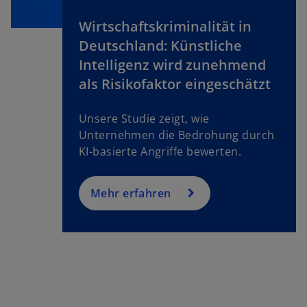
i
Wirtschaftskriminalität in
n
Deutschland: Künstliche
e
r
Intelligenz wird zunehmend
n
als Risikofaktor eingeschätzt
e
u
Unsere Studie zeigt, wie
e
Unternehmen die Bedrohung durch
n
KI-basierte Angriffe bewerten.
R
e
g
Mehr erfahren
is
t
e
r
k
a