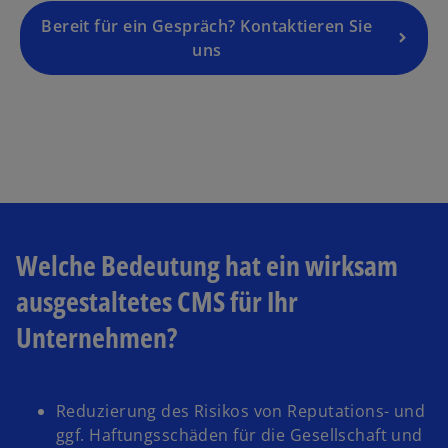
e
g
Bereit für ein Gespräch? Kontaktieren Sie
is
uns
t
e
r
k
a
r
t
e
Welche Bedeutung hat ein wirksam
g
e
ausgestaltetes CMS für Ihr
ö
Unternehmen?
ff
n
e
t
Reduzierung des Risikos von Reputations- und
ggf. Haftungsschäden für die Gesellschaft und