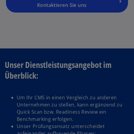
is
Kontaktieren Sie uns
t
e
r
k
a
r
t
Unser Dienstleistungsangebot im
e
g
Überblick:
e
ö
ff
Um Ihr CMS in einen Vergleich zu anderen
n
Unternehmen zu stellen, kann ergänzend zu
e
Quick Scan bzw. Readiness Review ein
t
Benchmarking erfolgen.
Unser Prüfungsansatz unterscheidet
aufeinander aufbauende Phasen: