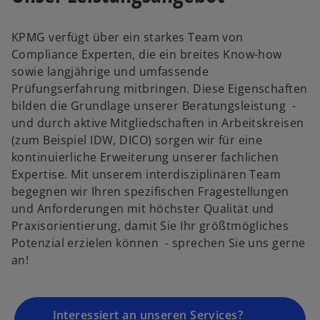
w
KPMG verfügt über ein starkes Team von
ir
Compliance Experten, die ein breites Know-how
d
sowie langjährige und umfassende
i
Prüfungserfahrung mitbringen. Diese Eigenschaften
n
bilden die Grundlage unserer Beratungsleistung -
e
und durch aktive Mitgliedschaften in Arbeitskreisen
i
(zum Beispiel IDW, DICO) sorgen wir für eine
n
kontinuierliche Erweiterung unserer fachlichen
e
Expertise. Mit unserem interdisziplinären Team
r
begegnen wir Ihren spezifischen Fragestellungen
n
und Anforderungen mit höchster Qualität und
e
Praxisorientierung, damit Sie Ihr größtmögliches
u
Potenzial erzielen können - sprechen Sie uns gerne
e
an!
n
R
e
g
Interessiert an unseren Services?