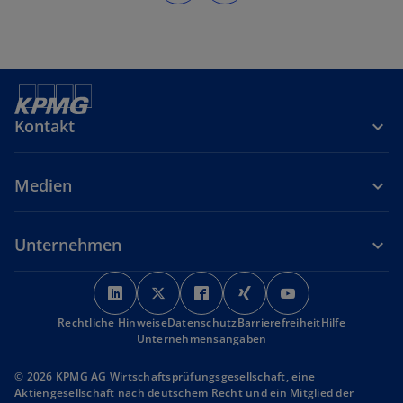
Kontakt
Medien
Unternehmen
w
w
w
w
w
i
i
i
i
i
Rechtliche Hinweise
r
Datenschutz
r
r
Barrierefreiheit
r
r
Hilfe
Unternehmensangaben
d
d
d
d
d
i
i
i
i
i
© 2026 KPMG AG Wirtschaftsprüfungsgesellschaft, eine
n
n
n
n
n
Aktiengesellschaft nach deutschem Recht und ein Mitglied der