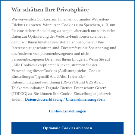
Zurück zur Inhaltsseite
Wir schätzen Ihre Privatsphäre
menu
search
Wir verwenden Cookies, um Ihnen ein optimales Webseiten-
Erlebnis zu bieten. Wir nutzen Cookies zum Speichern, z. B. um
Compliance Assurance
für eine sichere Anmeldung zu sorgen, aber auch um statistische
Daten zur Optimierung der Website-Funktionen zu erheben,
damit wir Ihnen Inhalte bereitstellen können, die auf Ihre
Interessen zugeschnitten sind. Dies umfasst die Speicherung und
Compliance Management Systeme: Elemente,
das Auslesen von personenbezogenen und nicht-
Bedeutung für Ihr Unternehmen und daraus
personenbezogenen Daten aus Ihrem Endgerät. Wenn Sie auf
resultierende Vorteile
„Alle Cookies akzeptieren“ klicken, stimmen Sie der
Verwendung dieser Cookies (Auflistung siehe „Cookie-
Einstellungen“) gemäß Art. 6 Abs. 1a der EU-
Datenschutzgrundverordnung (DS-GVO) und § 25 Abs. 1
KPMG
Dienstleistungen
Audit
Telekommunikation-Digitale-Dienste-Datenschutz-Gesetz
Sustainability Reporting & Governance
Compliance
(TDDDG) zu. Sie können Ihre Cookie-Einstellungen jederzeit
Compliance Assurance
ändern.
Datenschutzerklärung / Unternehmensangaben
Cookie-Einstellungen
Compliance Management Systeme (CMS) haben sich
in der unternehmerischen Praxis etabliert, um
gesetzlichen und regulatorischen Anforderungen
Optionale Cookies ablehnen