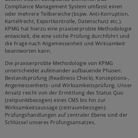
Compliance Management System umfasst einen
oder mehrere Teilbereiche (bspw. Anti-Korruption,
w
Kartellrecht, Exportkontrolle, Datenschutz etc.).
ir
KPMG hat hierzu eine praxiserprobte Methodologie
d
entwickelt, die eine solche Prüfung durchführt und
i
die Frage nach Angemessenheit und Wirksamkeit
n
beantworten kann.
e
Die praxiserprobte Methodologie von KPMG
i
unterscheidet aufeinander aufbauende Phasen:
n
Bestandsprüfung (Readiness Check), Konzeptions-,
e
Angemessenheits- und Wirksamkeitsprüfung. Unser
r
Ansatz reicht von der Ermittlung des Status Quo
n
(zeitpunktbezogen) eines CMS bis hin zur
e
Wirksamkeitsaussage (zeitraumbezogen).
u
Prüfungshandlungen auf zentraler Ebene sind der
e
Schlüssel unseres Prüfungsansatzes.
n
R