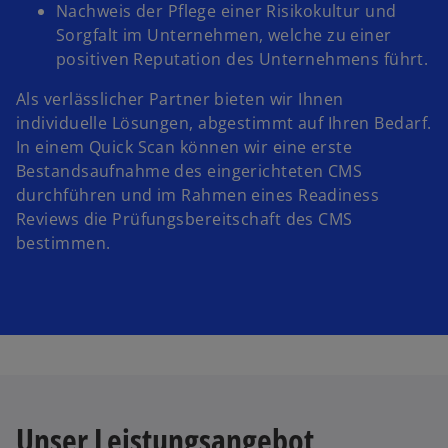
Nachweis der Pflege einer Risikokultur und
Sorgfalt im Unternehmen, welche zu einer
positiven Reputation des Unternehmens führt.
Als verlässlicher Partner bieten wir Ihnen
individuelle Lösungen, abgestimmt auf Ihren Bedarf.
In einem Quick Scan können wir eine erste
Bestandsaufnahme des eingerichteten CMS
durchführen und im Rahmen eines Readiness
Reviews die Prüfungsbereitschaft des CMS
bestimmen.
Unser Leistungsangebot