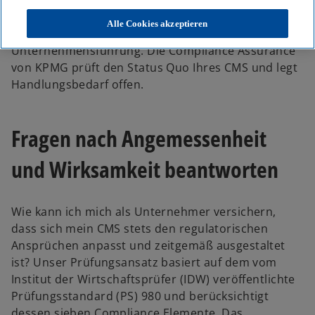
gerecht zu werden. CMS sind angesichts der
zahlreichen zu beobachtenden Compliance-Fälle
Alle Cookies akzeptieren
ratsam als fester Bestandteil einer guten
Unternehmensführung. Die Compliance Assurance
von KPMG prüft den Status Quo Ihres CMS und legt
Handlungsbedarf offen.
Fragen nach Angemessenheit
und Wirksamkeit beantworten
Wie kann ich mich als Unternehmer versichern,
dass sich mein CMS stets den regulatorischen
Ansprüchen anpasst und zeitgemäß ausgestaltet
ist? Unser Prüfungsansatz basiert auf dem vom
Institut der Wirtschaftsprüfer (IDW) veröffentlichte
Prüfungsstandard (PS) 980 und berücksichtigt
dessen sieben Compliance Elemente. Das