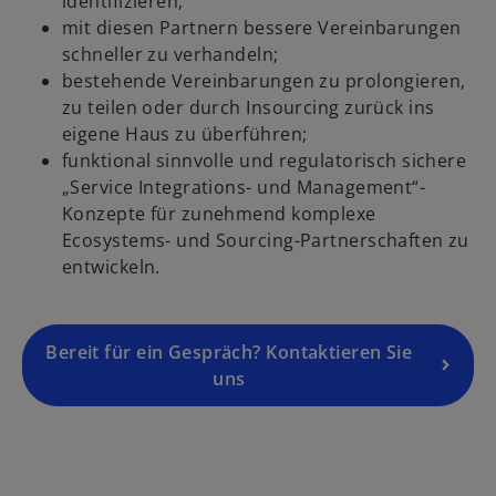
identifizieren;
n
mit diesen Partnern bessere Vereinbarungen
e
schneller zu verhandeln;
i
bestehende Vereinbarungen zu prolongieren,
n
zu teilen oder durch Insourcing zurück ins
e
eigene Haus zu überführen;
r
funktional sinnvolle und regulatorisch sichere
n
„Service Integrations- und Management“-
e
Konzepte für zunehmend komplexe
u
Ecosystems- und Sourcing-Partnerschaften zu
e
entwickeln.
n
R
e
g
Bereit für ein Gespräch? Kontaktieren Sie
is
uns
t
e
r
k