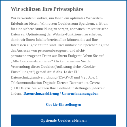
Zurück zur Inhaltsseite
Wir schätzen Ihre Privatsphäre
menu
search
Wir verwenden Cookies, um Ihnen ein optimales Webseiten-
Erlebnis zu bieten. Wir nutzen Cookies zum Speichern, z. B. um
IT Sourcing Advisory:
für eine sichere Anmeldung zu sorgen, aber auch um statistische
Daten zur Optimierung der Website-Funktionen zu erheben,
damit wir Ihnen Inhalte bereitstellen können, die auf Ihre
Ecosystem & Sourcing
Interessen zugeschnitten sind. Dies umfasst die Speicherung und
das Auslesen von personenbezogenen und nicht-
personenbezogenen Daten aus Ihrem Endgerät. Wenn Sie auf
Unsere Berater unterstützen Sie dabei, individuelle
„Alle Cookies akzeptieren“ klicken, stimmen Sie der
IT-Sourcing-Strategien zu entwickeln und passende
Verwendung dieser Cookies (Auflistung siehe „Cookie-
Einstellungen“) gemäß Art. 6 Abs. 1a der EU-
Partner-Ökosysteme ausfindig zu machen
Datenschutzgrundverordnung (DS-GVO) und § 25 Abs. 1
Telekommunikation-Digitale-Dienste-Datenschutz-Gesetz
(TDDDG) zu. Sie können Ihre Cookie-Einstellungen jederzeit
KPMG
Dienstleistungen
Advisory
Consulting
ändern.
Datenschutzerklärung / Unternehmensangaben
Digitale Strategie
IT Sourcing Advisory
Cookie-Einstellungen
Viele Unternehmen müssen ihre Betriebsmodelle
vereinfachen, Kosten strukturell reduzieren und
Optionale Cookies ablehnen
gleichzeitig in neue Märkte und Services