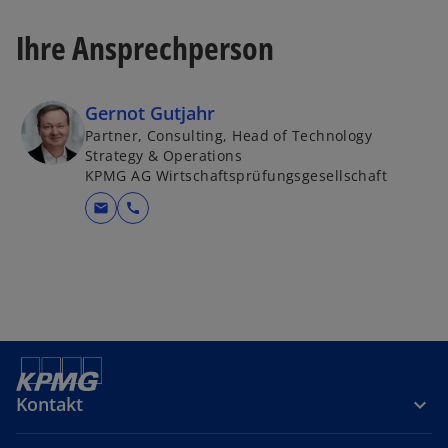
a
Ihre Ansprechperson
r
t
e
g
Gernot Gutjahr
e
Partner, Consulting, Head of Technology
Strategy & Operations
ö
KPMG AG Wirtschaftsprüfungsgesellschaft
ff
n
mail
call
e
t
Kontakt