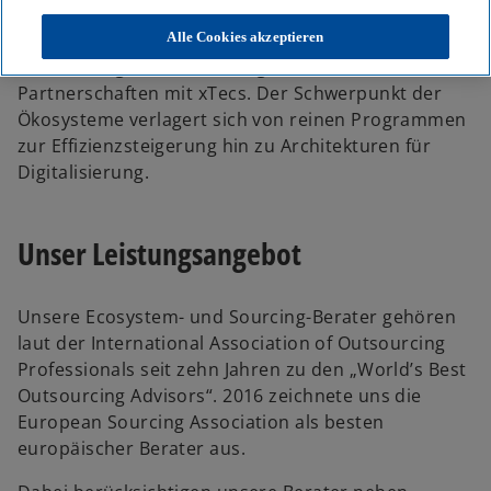
investieren. Partner-Ökosysteme reduzieren die
Komplexität und sparen Kosten – durch
Alle Cookies akzeptieren
Outsourcing, Cloud-Nutzung und zunehmend durch
Partnerschaften mit xTecs. Der Schwerpunkt der
Ökosysteme verlagert sich von reinen Programmen
zur Effizienzsteigerung hin zu Architekturen für
Digitalisierung.
Unser Leistungsangebot
Unsere Ecosystem- und Sourcing-Berater gehören
laut der International Association of Outsourcing
Professionals seit zehn Jahren zu den „World’s Best
Outsourcing Advisors“. 2016 zeichnete uns die
European Sourcing Association als besten
europäischer Berater aus.