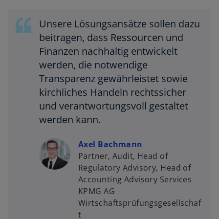
Unsere Lösungsansätze sollen dazu
beitragen, dass Ressourcen und
Finanzen nachhaltig entwickelt
w
werden, die notwendige
ir
d
Transparenz gewährleistet sowie
i
kirchliches Handeln rechtssicher
n
und verantwortungsvoll gestaltet
e
werden kann.
i
n
Axel Bachmann
e
Partner, Audit, Head of
r
Regulatory Advisory, Head of
n
Accounting Advisory Services
e
KPMG AG
u
Wirtschaftsprüfungsgesellschaf
e
t
n