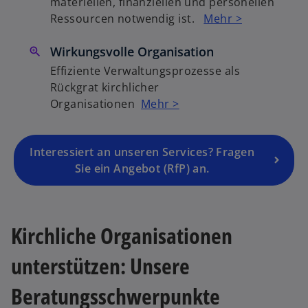
materiellen, finanziellen und personellen
e
Ressourcen notwendig ist.
Mehr >
r
n
Wirkungsvolle Organisation
e
u
Effiziente Verwaltungsprozesse als
e
Rückgrat kirchlicher
n
Organisationen
Mehr >
R
e
g
Interessiert an unseren Services? Fragen
is
Sie ein Angebot (RfP) an.
t
e
r
Kirchliche Organisationen
k
a
unterstützen: Unsere
r
t
Beratungsschwerpunkte
e