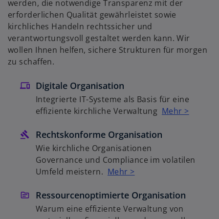
werden, die notwendige Transparenz mit der
erforderlichen Qualität gewährleistet sowie
kirchliches Handeln rechtssicher und
verantwortungsvoll gestaltet werden kann. Wir
wollen Ihnen helfen, sichere Strukturen für morgen
zu schaffen.
Digitale Organisation
Integrierte IT-Systeme als Basis für eine
effiziente kirchliche Verwaltung
Mehr >
w
Rechtskonforme Organisation
ir
Wie kirchliche Organisationen
d
Governance und Compliance im volatilen
i
Umfeld meistern.
Mehr >
n
e
Ressourcenoptimierte Organisation
i
Warum eine effiziente Verwaltung von
n