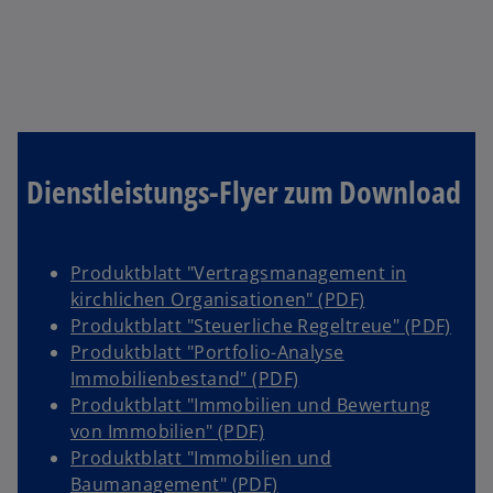
Dienstleistungs-Flyer zum Download
Produktblatt "Vertragsmanagement in
w
kirchlichen Organisationen" (PDF)
i
w
Produktblatt "Steuerliche Regeltreue" (PDF)
r
i
Produktblatt "Portfolio-Analyse
w
d
r
Immobilienbestand" (PDF)
i
i
d
Produktblatt "Immobilien und Bewertung
w
r
n
i
von Immobilien" (PDF)
i
d
e
n
Produktblatt "Immobilien und
r
w
i
i
e
Baumanagement" (PDF)