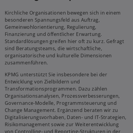
g
e
Kirchliche Organisationen bewegen sich in einem
ö
besonderen Spannungsfeld aus Auftrag,
ff
Gemeinwohlorientierung, Regulierung,
n
Finanzierung und öffentlicher Erwartung.
e
Standardlösungen greifen hier oft zu kurz. Gefragt
t
sind Beratungsteams, die wirtschaftliche,
organisatorische und kulturelle Dimensionen
zusammenführen.
KPMG unterstützt Sie insbesondere bei der
Entwicklung von Zielbildern und
Transformationsprogrammen. Dazu zählen
Organisationsanalysen, Prozessverbesserungen,
Governance-Modelle, Programmsteuerung und
Change Management. Ergänzend beraten wir zu
Digitalisierungsvorhaben, Daten- und IT-Strategien,
Risikomanagement sowie zur Weiterentwicklung
von Controlling- und Reporting-Strukturen in der