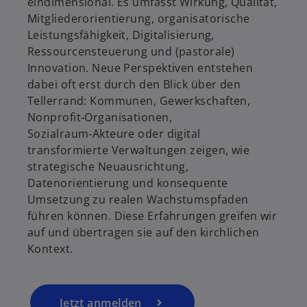
eindimensional. Es umfasst Wirkung, Qualität,
Mitgliederorientierung, organisatorische
w
Leistungsfähigkeit, Digitalisierung,
ir
Ressourcensteuerung und (pastorale)
d
Innovation. Neue Perspektiven entstehen
i
dabei oft erst durch den Blick über den
n
Tellerrand: Kommunen, Gewerkschaften,
e
Nonprofit‑Organisationen,
i
Sozialraum‑Akteure oder digital
n
transformierte Verwaltungen zeigen, wie
e
strategische Neuausrichtung,
r
Datenorientierung und konsequente
n
Umsetzung zu realen Wachstumspfaden
e
führen können. Diese Erfahrungen greifen wir
u
auf und übertragen sie auf den kirchlichen
e
Kontext.
n
R
e
g
Jetzt anmelden