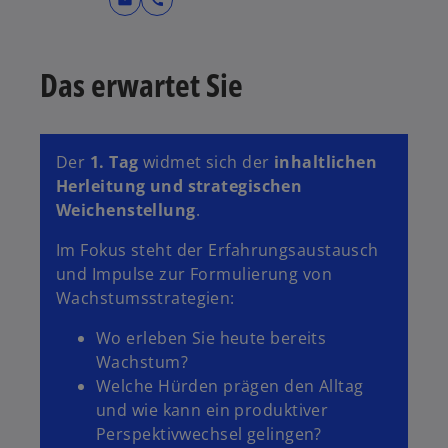
Das erwartet Sie
Der
1. Tag
widmet sich der
inhaltlichen
Herleitung und strategischen
Weichenstellung
.
Im Fokus steht der Erfahrungsaustausch
und Impulse zur Formulierung von
Wachstumsstrategien:
Wo erleben Sie heute bereits
Wachstum?
Welche Hürden prägen den Alltag
und wie kann ein produktiver
Perspektivwechsel gelingen?