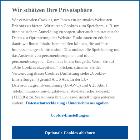
Zurück zur Inhaltsseite
Wir schätzen Ihre Privatsphäre
menu
search
w
Wir verwenden Cookies, um Ihnen ein optimales Webseiten-
ir
Erlebnis zu bieten. Wir nutzen Cookies zum Speichern, z. B. um
d
für eine sichere Anmeldung zu sorgen, aber auch um statistische
Mehr Kirche wagen! Potenziale
i
Daten zur Optimierung der Website-Funktionen zu erheben,
damit wir Ihnen Inhalte bereitstellen können, die auf Ihre
n
erkennen, Ressourcen fokussiert
Interessen zugeschnitten sind. Dies umfasst die Speicherung und
e
das Auslesen von personenbezogenen und nicht-
i
nutzen
personenbezogenen Daten aus Ihrem Endgerät. Wenn Sie auf
n
„Alle Cookies akzeptieren“ klicken, stimmen Sie der
Verwendung dieser Cookies (Auflistung siehe „Cookie-
e
13. KPMG-Kirchensymposium
Einstellungen“) gemäß Art. 6 Abs. 1a der EU-
r
Datenschutzgrundverordnung (DS-GVO) und § 25 Abs. 1
n
16 Sept., 2026 - 17 Sept., 2026
date_range
Telekommunikation-Digitale-Dienste-Datenschutz-Gesetz
e
(TDDDG) zu. Sie können Ihre Cookie-Einstellungen jederzeit
KPMG-Office Berlin
location_on
ändern.
Datenschutzerklärung / Unternehmensangaben
u
e
w
Cookie-Einstellungen
w
w
n
i
i
i
Share
r
r
r
R
d
d
d
i
i
i
Optionale Cookies ablehnen
e
n
n
n
e
e
e