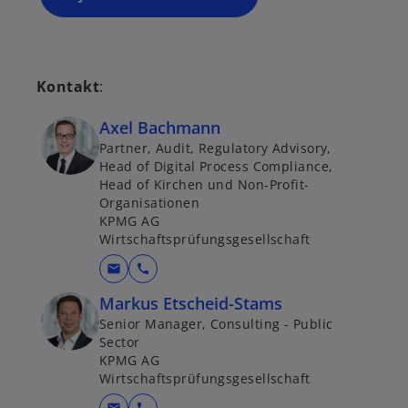
is
t
e
r
Kontakt
:
k
a
Axel Bachmann
r
Partner, Audit, Regulatory Advisory,
t
Head of Digital Process Compliance,
Head of Kirchen und Non-Profit-
e
Organisationen
g
KPMG AG
e
Wirtschaftsprüfungsgesellschaft
ö
mail
call
ff
n
Markus Etscheid-Stams
e
Senior Manager, Consulting - Public
t
Sector
KPMG AG
Wirtschaftsprüfungsgesellschaft
mail
call