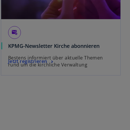
attach_email
KPMG-Newsletter Kirche abonnieren
Bestens informiert über aktuelle Themen
Jetzt registrieren
rund um die kirchliche Verwaltung