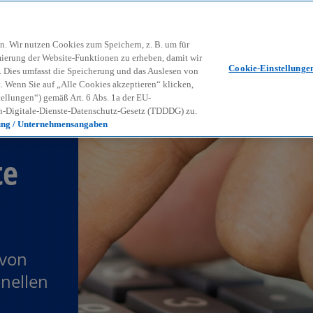
Zurück zur Inhaltsseite
Kon
contact_mail
n. Wir nutzen Cookies zum Speichern, z. B. um für
mierung der Website-Funktionen zu erheben, damit wir
Cookie-Einstellunge
nd. Dies umfasst die Speicherung und das Auslesen von
Wenn Sie auf „Alle Cookies akzeptieren“ klicken,
ellungen“) gemäß Art. 6 Abs. 1a der EU-
-Digitale-Dienste-Datenschutz-Gesetz (TDDDG) zu.
ung / Unternehmensangaben
te
 von
onellen