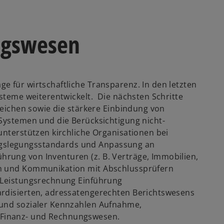
ngswesen
w
ir
d
e für wirtschaftliche Transparenz. In den letzten
i
ysteme weiterentwickelt. Die nächsten Schritte
n
ereichen sowie die stärkere Einbindung von
e
 Systemen und die Berücksichtigung nicht-
i
unterstützen kirchliche Organisationen bei
n
gslegungsstandards und Anpassung an
e
rung von Inventuren (z. B. Verträge, Immobilien,
r
en und Kommunikation mit Abschlussprüfern
n
d Leistungsrechnung Einführung
e
ardisierten, adressatengerechten Berichtswesens
u
 und sozialer Kennzahlen Aufnahme,
e
 Finanz- und Rechnungswesen.
n