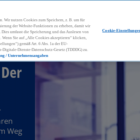
Zurück zur Inhaltsseite
Kon
contact_mail
n. Wir nutzen Cookies zum Speichern, z. B. um für
mierung der Website-Funktionen zu erheben, damit wir
Cookie-Einstellunge
nd. Dies umfasst die Speicherung und das Auslesen von
Wenn Sie auf „Alle Cookies akzeptieren“ klicken,
ellungen“) gemäß Art. 6 Abs. 1a der EU-
-Digitale-Dienste-Datenschutz-Gesetz (TDDDG) zu.
ung / Unternehmensangaben
 Der
r
hren
dem Weg