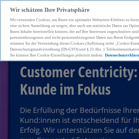
Wir schätzen Ihre Privatsphäre
Wir verwenden Cookies, um Ihnen ein optimales Webseiten-Erlebnis zu biete
menu
eine sichere Anmeldung zu sorgen, aber auch um statistische Daten zur Opti
Ihnen Inhalte bereitstellen können, die auf Ihre Interessen zugeschnitten si
personenbezogenen und nicht-personenbezogenen Daten aus Ihrem Endgerät. 
stimmen Sie der Verwendung dieser Cookies (Auflistung siehe „Cookie-Einst
Datenschutzgrundverordnung (DS-GVO) und § 25 Abs. 1 Telekommunikation
Sie können Ihre Cookie-Einstellungen jederzeit ändern.
Datenschutzerklär
Customer Centricity:
Kunde im Fokus
Die Erfüllung der Bedürfnisse Ihre
Kund:innen ist entscheidend für I
Erfolg. Wir unterstützen Sie auf 