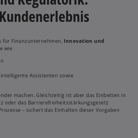
t
 Kundenerlebnis
e
r
k
a
r
es für Finanzunternehmen,
Innovation und
t
e wie
e
en
g
e
intelligente Assistenten sowie
ö
f
f
er machen. Gleichzeitig ist aber das Einbetten in
n
 oder das Barrierefreiheitsstärkungsgesetz
e
-Prozesse – sichert das Einhalten dieser Vorgaben
t