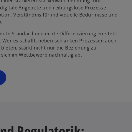
r
zu einer stärkeren Markenwahrnehmung führt:
d
 digitale Angebote und reibungslose Prozesse
i
tion, Verständnis für individuelle Bedürfnisse und
n
k.
e
heute Standard und echte Differenzierung entsteht
i
 Wer es schafft, neben schlanken Prozessen auch
n
 bieten, stärkt nicht nur die Beziehung zu
e
sich im Wettbewerb nachhaltig ab.
r
n
e
u
e
n
R
e
g
i
nd Regulatorik:
s