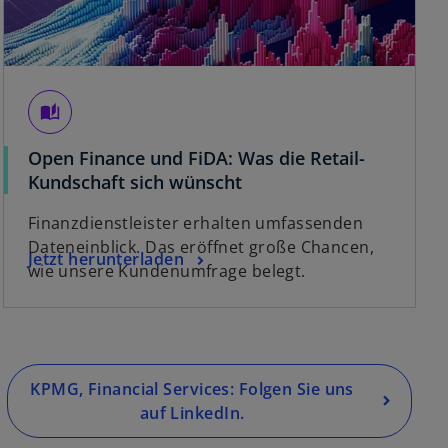
auto_stories
Open Finance und FiDA: Was die Retail-
Kundschaft sich wünscht
Finanzdienstleister erhalten umfassenden
Dateneinblick. Das eröffnet große Chancen,
Jetzt herunterladen
wie unsere Kundenumfrage belegt.
KPMG, Financial Services: Folgen Sie uns
auf LinkedIn.