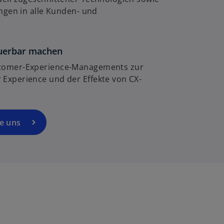
n
ngen in alle Kunden- und
e
r
n
e
euerbar machen
u
tomer-Experience-Managements zur
e
Experience und der Effekte von CX-
n
R
e
g
ie uns
is
t
e
r
k
a
r
t