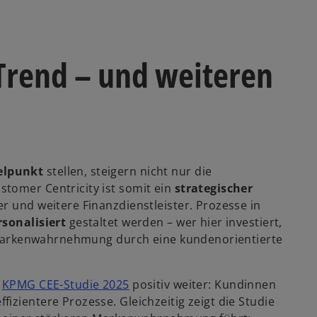
 Trend – und weiteren
elpunkt
stellen, steigern nicht nur die
tomer Centricity ist somit ein
strategischer
r und weitere Finanzdienstleister. Prozesse in
rsonalisiert
gestaltet werden – wer hier investiert,
ie Markenwahrnehmung durch eine kundenorientierte
w
r
KPMG CEE-Studie 2025
positiv weiter: Kundinnen
i
izientere Prozesse. Gleichzeitig zeigt die Studie