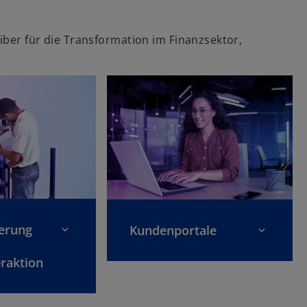
e
g
iber für die Transformation im Finanzsektor,
e
ö
ff
n
e
t
erung
Kundenportale
raktion