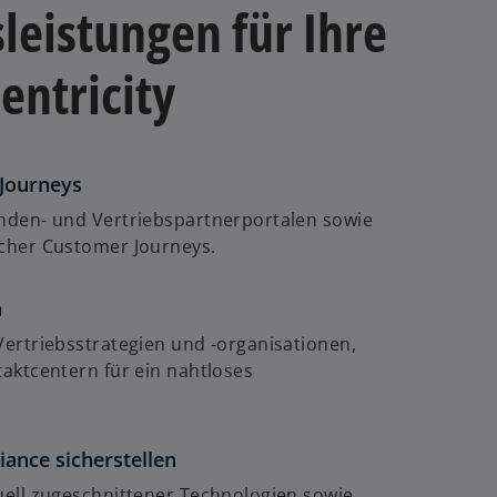
leistungen für Ihre
entricity
 Journeys
nden- und Vertriebspartnerportalen sowie
cher Customer Journeys.
n
w
ir
ertriebsstrategien und -organisationen,
d
aktcentern für ein nahtloses
i
n
e
ance sicherstellen
i
ell zugeschnittener Technologien sowie