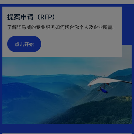
e
s
n
i
提案申请（RFP）
s
n
了解毕马威的专业服务如何切合你个人及企业所需。
i
a
n
n
点击开始
a
e
n
w
e
t
w
a
t
b
a
b