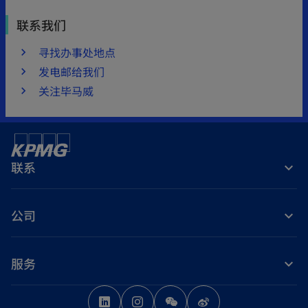
联系我们
寻找办事处地点
发电邮给我们
关注毕马威
联系
公司
服务
o
o
o