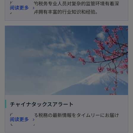
毕马威中国的税务专业人员对复杂的监管环境有着深
阅读更多
入的了解，并拥有丰富的行业知识和经验。
opens in a new tab
o
チャイナタックスアラート
p
中国における税務の最新情報をタイムリーにお届け
o
阅读更多
e
しています。
p
n