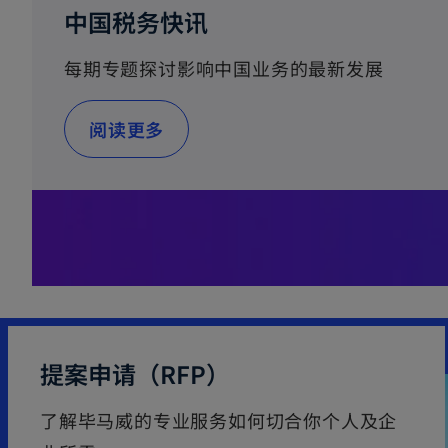
s
中国税务快讯
i
每期专题探讨影响中国业务的最新发展
n
a
阅读更多
n
e
w
t
a
b
提案申请（RFP）
了解毕马威的专业服务如何切合你个人及企