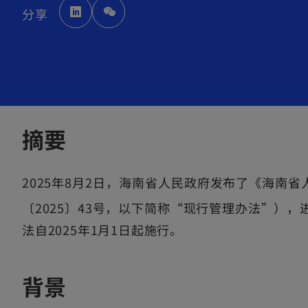
o
分享
p
e
n
s
i
n
a
摘要
n
e
2025年8月2日，海南省人民政府发布了《海南
w
t
〔2025〕43号，以下简称“现行管理办法”）
a
法自2025年1月1日起施行。
b
背景