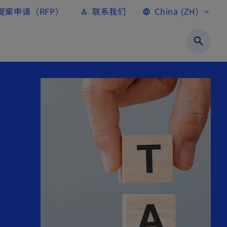
提案申请（RFP）
联系我们
China (ZH)
person_outline
language
expand_more
search