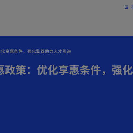
跳到主要内容
format_indent_increase
优化享惠条件，强化监管助力人才引进
惠政策：优化享惠条件，强化