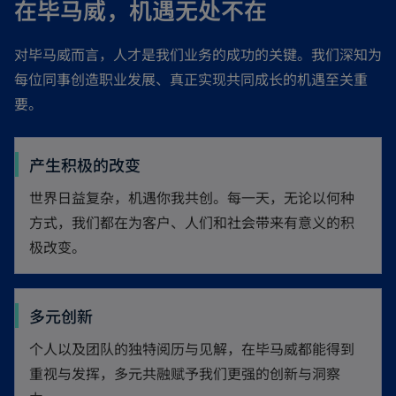
在毕马威，机遇无处不在
e
t
w
a
对毕马威而言，人才是我们业务的成功的关键。我们深知为
t
b
每位同事创造职业发展、真正实现共同成长的机遇至关重
a
要。
b
产生积极的改变
世界日益复杂，机遇你我共创。每一天，无论以何种
方式，我们都在为客户、人们和社会带来有意义的积
极改变。
多元创新
个人以及团队的独特阅历与见解，在毕马威都能得到
重视与发挥，多元共融赋予我们更强的创新与洞察