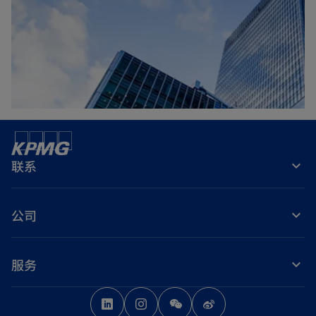
联系
公司
服务
o
o
o
p
p
p