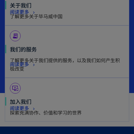
o
关于我们
o
阅读更多
p
了解更多关于毕马威中国
p
e
e
n
receipt_long
n
s
s
i
o
我们的服务
i
n
p
了解更多关于我们提供的服务，以及我们如何产生积
n
a
o
阅读更多
e
极改变
a
n
p
n
n
e
e
s
e
w
important_devices
n
i
w
t
s
n
加入我们
t
a
i
a
阅读更多
a
探索充满协作、价值和学习的世界
b
n
n
b
a
e
n
w