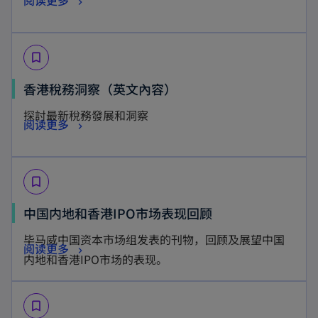
阅读更多
e
a
e
p
n
n
w
e
s
e
t
bookmark_border
n
i
w
a
s
n
o
香港稅務洞察（英文內容）
t
b
i
a
p
a
探討最新稅務發展和洞察
n
n
o
阅读更多
e
b
a
e
p
n
n
w
e
s
e
t
bookmark_border
n
i
w
a
s
n
o
中国内地和香港IPO市场表现回顾
t
b
i
a
p
a
毕马威中国资本市场组发表的刊物，回顾及展望中国
n
n
o
阅读更多
e
b
内地和香港IPO市场的表现。
a
e
p
n
n
w
e
s
e
t
bookmark_border
n
i