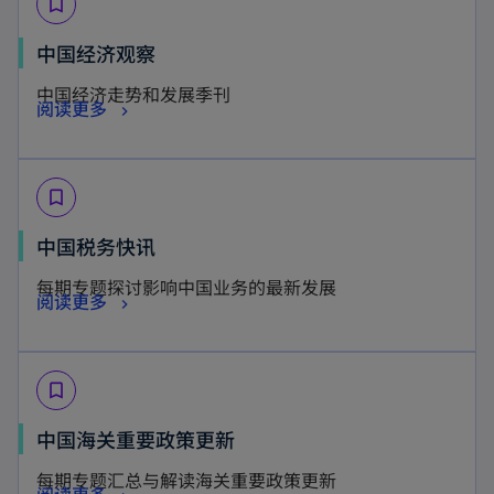
bookmark_border
n
i
s
n
中国经济观察
i
a
中国经济走势和发展季刊
n
n
阅读更多
a
e
n
w
e
t
bookmark_border
w
a
o
中国税务快讯
t
b
p
a
每期专题探讨影响中国业务的最新发展
o
阅读更多
e
b
p
n
e
s
bookmark_border
n
i
s
n
o
中国海关重要政策更新
i
a
p
每期专题汇总与解读海关重要政策更新
n
n
o