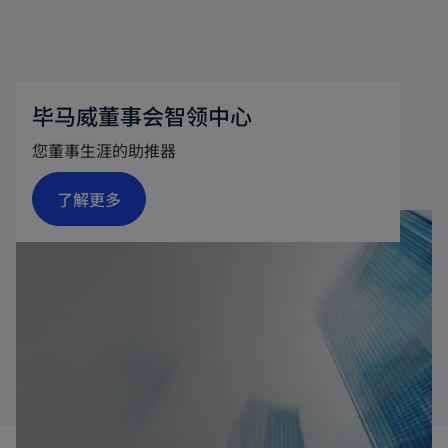
毕马威董事会智领中心
您董事生涯的助推器
o
了解更多
p
e
n
s
i
n
a
n