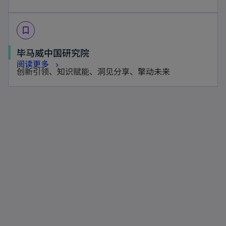
e
p
n
n
w
e
s
e
t
bookmark_border
n
i
w
a
s
n
毕马威中国研究院
t
b
i
a
阅读更多
a
创新引领、知识赋能、洞见分享、擎动未来
n
n
b
a
e
n
w
e
t
w
a
t
b
a
b