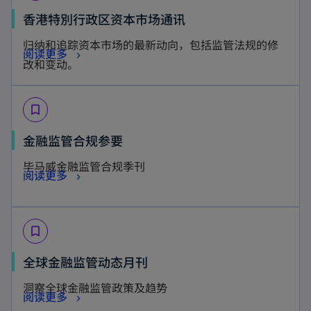
w
a
s
n
o
香港特別行政区资本市场通讯
t
b
i
a
p
a
归纳和追踪资本市场的最新动向，包括监管法规的修
n
n
o
阅读更多
e
b
改和变动。
a
e
p
n
n
w
e
s
e
t
bookmark_border
n
i
w
a
s
n
o
金融监管合规参要
t
b
i
a
p
a
毕马威金融监管合规季刊
n
n
o
阅读更多
e
b
a
e
p
n
n
w
e
s
e
t
bookmark_border
n
i
w
a
s
n
o
全球金融监管动态月刊
t
b
i
a
p
a
洞察全球金融监管政策及趋势
n
n
o
阅读更多
e
b
a