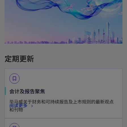
定期更新
bookmark_border
o
会计及报告聚焦
p
毕马威关于财务和可持续报告及上市规则的最新观点
o
阅读更多
e
和刊物
p
n
e
s