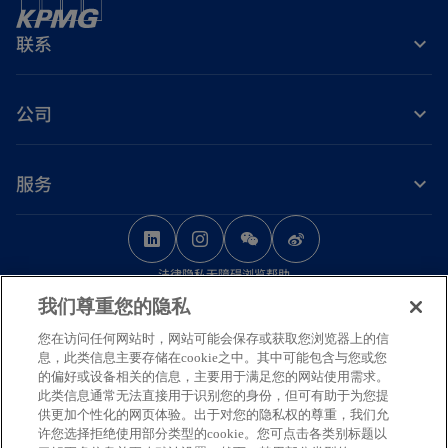
联系
公司
服务
o
o
o
p
p
p
法律
隐私
无障碍浏览
帮助
e
e
e
我们尊重您的隐私
n
n
n
© 2026 毕马威华振会计师事务所（特殊普通合伙） — 中国合伙制会计师事务
s
s
s
您在访问任何网站时，网站可能会保存或获取您浏览器上的信
所，毕马威企业咨询（中国）有限公司 — 中国有限责任公司，毕马威会计师事
息，此类信息主要存储在cookie之中。其中可能包含与您或您
务所 — 澳门特别行政区合伙制事务所，及毕马威会计师事务所 — 香港特别行
i
i
i
的偏好或设备相关的信息，主要用于满足您的网站使用需求。
政区合伙制事务所，均是与毕马威国际有限公司（英国私营担保有限公司）相
n
n
n
此类信息通常无法直接用于识别您的身份，但可有助于为您提
关联的独立成员所全球组织中的成员。版权所有，不得转载。
供更加个性化的网页体验。出于对您的隐私权的尊重，我们允
a
a
a
毕马威的名称和标识均为毕马威全球组织中的独立成员所经许可后使用的商
许您选择拒绝使用部分类型的cookie。您可点击各类别标题以