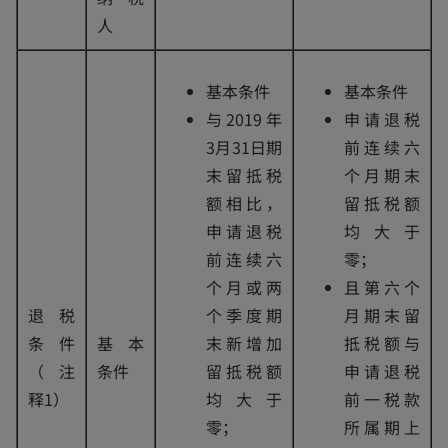
人
基本条件
基本条件
与2019年
申请退税
3月31日期
前连续六
末留抵税
个月期末
额相比，
留抵税额
申请退税
均大于
前连续六
零；
个月或两
且第六个
退税
个季度期
月期末留
条件
基本
末新增加
抵税额与
（注
条件
留抵税额
申请退税
释1）
均大于
前一税款
零；
所属期上