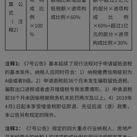
算公
成比
抵税额×进项构
的部分×进项构
式
例
成比例×60%
成比例
（注
×100
×60%+超过1亿
释2）
%
元的部分×进项
构成比例×30%
注释1:
《7号公告》基本延续了现行法规对于申请留抵退税
的基本条件，纳税人应同时符合：1）纳税缴费信用级别为
A级或者B级。2）申请退税前36个月未发生骗取留抵退税、
骗取出口退税或者虚开增值税专用发票情形。3）申请退税
前36个月未因偷税被税务机关处罚两次及以上。4）2019年
4月1日起未享受增值税即征即退、先征后返（退）政策，
本公告另有规定的除外。
注释2：
《7号公告》规定的四大重点行业纳税人、房地产
开发经营业的纳税人的进项构成比例与现行法规规定基本一