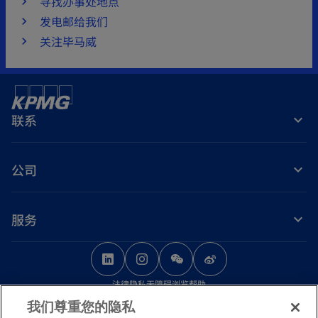
寻找办事处地点
发电邮给我们
关注毕马威
联系
公司
服务
o
o
o
p
p
p
法律
隐私
无障碍浏览
帮助
e
e
e
我们尊重您的隐私
n
n
n
© 2026 毕马威华振会计师事务所（特殊普通合伙） — 中国合伙制会计师事务