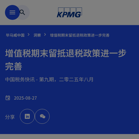
跳到主要内容
menu
search
毕马威中国
洞察
增值税期末留抵退税政策进一步完善
增值税期末留抵退税政策进一步
完善
中国税务快讯 - 第九期，二零二五年八月
2025-08-27
event
o
p
分享
e
n
s
i
n
a