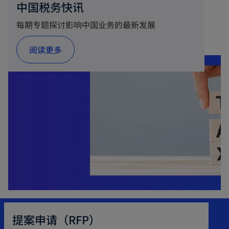
n
中国税务快讯
s
每期专题探讨影响中国业务的最新发展
i
n
阅读更多
a
n
e
w
t
a
b
提案申请（RFP）