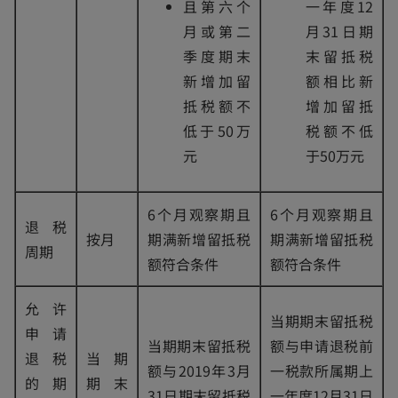
且第六个
一年度12
月或第二
月31日期
季度期末
末留抵税
新增加留
额相比新
抵税额不
增加留抵
低于50万
税额不低
元
于50万元
6个月观察期且
6个月观察期且
退税
按月
期满新增留抵税
期满新增留抵税
周期
额符合条件
额符合条件
允许
当期期末留抵税
申请
当期期末留抵税
额与申请退税前
退税
当期
额与2019年3月
一税款所属期上
的期
期末
31日期末留抵税
一年度12月31日