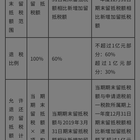
末留
留抵
额相比新增加留
期末留抵税额相
抵税
税额
抵税额
比新增加留抵税
额范
额
围
不超过1亿元部
退税
分：60%
100%
60%
比例
超过1亿元部
分：30%
当期期末留抵税
当期
额与申请退税前
允许
期末
一税款所属期上
退还
留抵
当期期末留抵税
一年度12月31日
的留
税额
额与2019年3月
期末留抵税额相
抵税
×进
31日期末留抵税
比新增加留抵税
额计
项构
额相比新增加留
额不超过1亿元