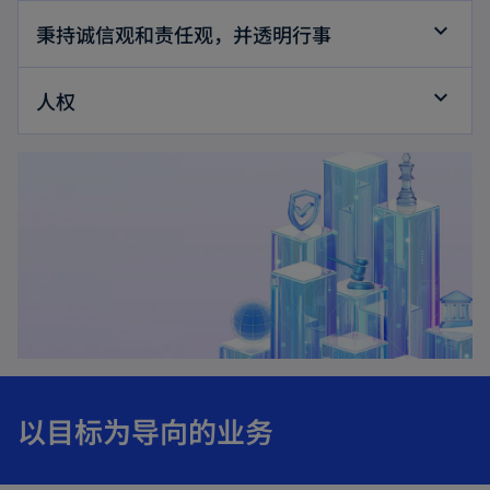
e
秉持诚信观和责任观，并透明行事
w
t
人权
a
b
以目标为导向的业务