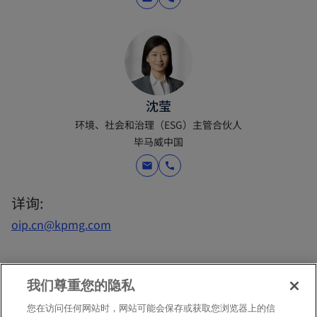
沈莹
环境、社会和治理（ESG）主管合伙人
毕马威中国
mail
call
详询:
oip.cn@kpmg.com
我们尊重您的隐私
提案申请（RFP）
您在访问任何网站时，网站可能会保存或获取您浏览器上的信