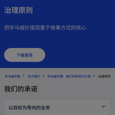
治理原则
把毕马威价值观置于做事方式的核心
o
下载报告
p
e
n
毕马威中国
关于我们
毕马威中国：我们的影响力计划
治理原则
s
我们的承诺
i
n
a
以目标为导向的业务
n