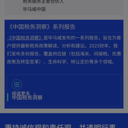
税务服务主管合伙人
毕马威中国
《中国税务洞察》系列报告
o
《中国税务洞察》
是毕马威发布的一系列报告，旨在为客
p
户提供最新税务政策解读、分析和建议。2025财年，我
e
们发布多份报告，覆盖供应链（包括海关、间接税、优惠
n
政策及转型变革）、生命科学、转让定价等多个领域。
s
i
window
n
o
a
阅读更多
o
中国税务洞察
p
n
p
e
e
e
n
w
n
s
t
秉持诚信观和责任观，并透明行事