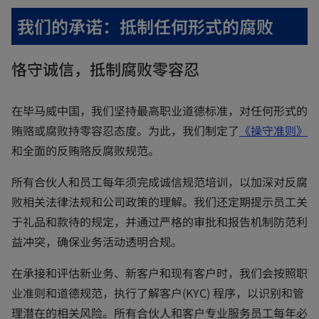
n
我们的承诺：抵制任何形式的腐败
e
w
恪守诚信，抵制腐败零容忍
t
a
在毕马威中国，我们坚持最高职业道德标准，对任何形式的
b
o
贿赂或腐败持零容忍态度。为此，我们制定了
《
操守准则
》
p
和全面的反贿赂反腐败规范。
e
所有合伙人和员工每年须完成诚信规范培训，以加深对反腐
n
败相关法律法规和公司政策的理解。我们还定期提示员工关
s
于礼品和款待的规定，并通过严格的审批和报告机制防范利
i
益冲突，确保业务活动透明合规。
n
a
在承接和评估新业务、新客户和现有客户时，我们会按照职
n
业准则和道德规范，执行了解客户(KYC) 程序，以识别和管
e
理潜在的相关风险。所有合伙人和客户专业服务员工每年必