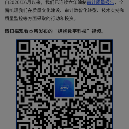
o
自2020年6月以来，我们已连续六年编制
审计质量报告
，全
p
面梳理我们在质量文化建设、审计数智化转型、技术支持和
e
质量监控等方面采取的行动和投资。
n
请扫描观看本所发布的“拥抱数字科技”视频。
s
i
n
a
n
e
w
t
a
b