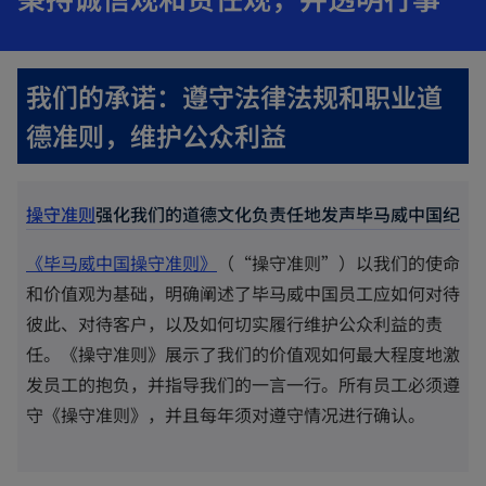
s
i
a
i
n
b
n
a
我们的承诺：遵守法律法规和职业道
a
n
n
德准则，维护公众利益
e
e
w
w
t
操守准则
强化我们的道德文化
负责任地发声
毕马威中国纪律
t
a
a
o
b
《
毕马威中国操守准则
》
（“操守准则”）以我们的使命
b
p
和价值观为基础，明确阐述了毕马威中国员工应如何对待
e
彼此、对待客户，以及如何切实履行维护公众利益的责
n
任。《操守准则》展示了我们的价值观如何最大程度地激
s
发员工的抱负，并指导我们的一言一行。所有员工必须遵
i
守《操守准则》，并且每年须对遵守情况进行确认。
n
a