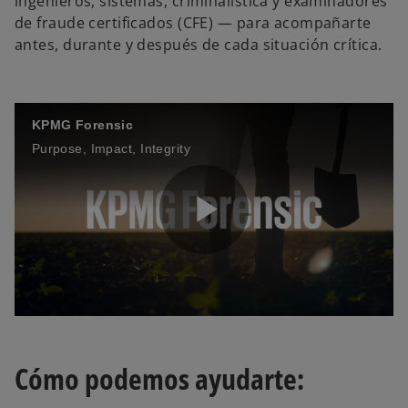
ingenieros, sistemas, criminalística y examinadores
de fraude certificados (CFE) — para acompañarte
antes, durante y después de cada situación crítica.
KPMG Forensic
Purpose, Impact, Integrity
P
l
Cómo podemos ayudarte: