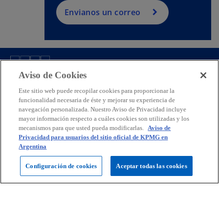
Envianos un correo
Aviso de Cookies
Contacto
Este sitio web puede recopilar cookies para proporcionar la
funcionalidad necesaria de éste y mejorar su experiencia de
Prensa
navegación personalizada. Nuestro Aviso de Privacidad incluye
mayor información respecto a cuáles cookies son utilizadas y los
mecanismos para que usted pueda modificarlas.
Aviso de
Privacidad para usuarios del sitio oficial de KPMG en
KPMG Argentina
Argentina
s
s
s
Configuración de cookies
Aceptar todas las cookies
e
e
e
Legal
Política de Privacidad
a
Accesibilidad
a
a
Ayuda
Glosario
b
b
b
© 2026 KPMG Soc Cap I Sec IV Ley 19.550, una sociedad argentina y
r
r
r
firma miembro de la organización global de firmas independientes de