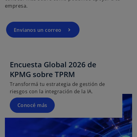
e
empresa.
n
u
n
Envianos un correo
a
p
e
s
t
Encuesta Global 2026 de
a
KPMG sobre TPRM
ñ
Transformá tu estrategia de gestión de
a
riesgos con la integración de la IA.
n
u
Conocé más
e
v
a