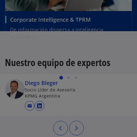
Corporate Intelligence & TPRM
De información dispersa a inteligencia
Leer más
accionable.
Nuestro equipo de expertos
Diego Bleger
Socio Líder de Asesoría
KPMG Argentina
mail
se abre en una pestaña nueva