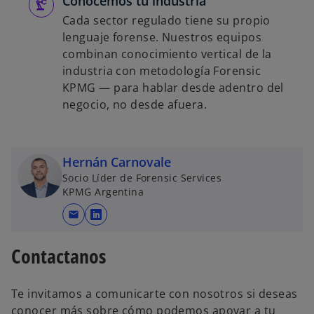
Conocemos tu industria
Cada sector regulado tiene su propio
e
lenguaje forense. Nuestros equipos
combinan conocimiento vertical de la
industria con metodología Forensic
KPMG — para hablar desde adentro del
negocio, no desde afuera.
o
Hernán Carnovale
Socio Líder de Forensic Services
KPMG Argentina
mail
s
e
Contactanos
a
b
r
Te invitamos a comunicarte con nosotros si deseas
e
conocer más sobre cómo podemos apoyar a tu