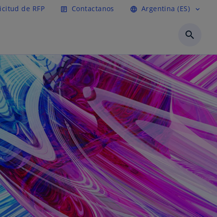
icitud de RFP
Contactanos
Argentina (ES)
article
language
expand_more
search