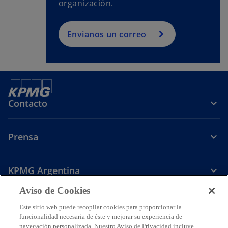
organización.
Envianos un correo
Contacto
Prensa
KPMG Argentina
Aviso de Cookies
s
s
s
e
e
e
Este sitio web puede recopilar cookies para proporcionar la
Legal
Política de Privacidad
a
Accesibilidad
a
a
Ayuda
Glosario
funcionalidad necesaria de éste y mejorar su experiencia de
b
b
b
navegación personalizada. Nuestro Aviso de Privacidad incluye