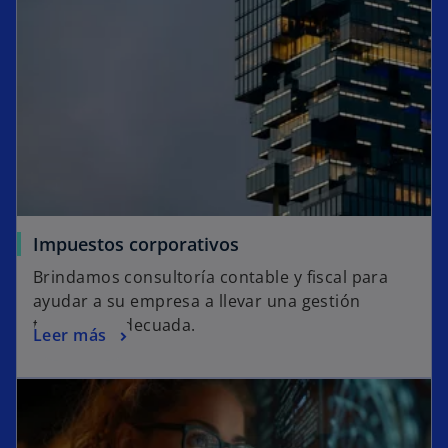
a
n
u
e
v
a
Impuestos corporativos
Brindamos consultoría contable y fiscal para
ayudar a su empresa a llevar una gestión
tributaria adecuada.
Leer más