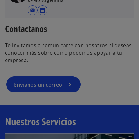
KPMG Argentina
mail
s
e
Contactanos
a
b
r
Te invitamos a comunicarte con nosotros si deseas
e
conocer más sobre cómo podemos apoyar a tu
e
empresa.
n
u
n
Envianos un correo
a
p
e
s
t
Nuestros Servicios
a
ñ