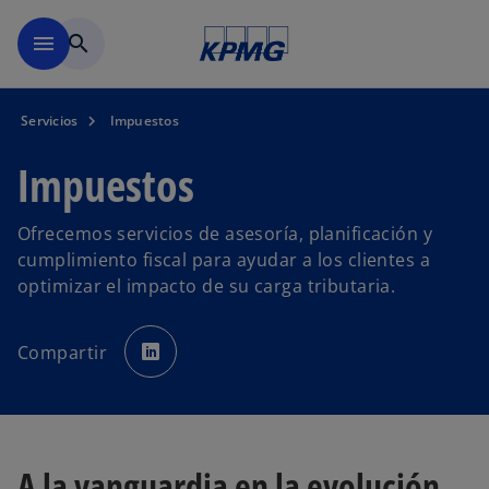
Saltar al contenido principal
menu
search
Servicios
Impuestos
Impuestos
Ofrecemos servicios de asesoría, planificación y
cumplimiento fiscal para ayudar a los clientes a
optimizar el impacto de su carga tributaria.
s
e
Compartir
a
b
r
e
e
n
u
n
a
A la vanguardia en la evolución
p
e