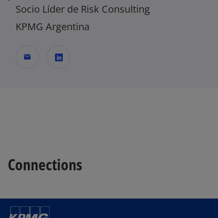
Socio Líder de Risk Consulting
KPMG Argentina
mail
s
e
a
b
r
e
e
Connections
n
u
n
a
p
e