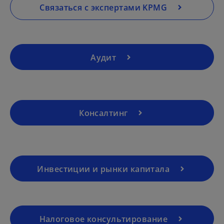
a
Связаться с экспертами KPMG
n
e
w
t
Аудит
a
b
Консалтинг
Инвестиции и рынки капитала
o
p
e
Налоговое консультирование