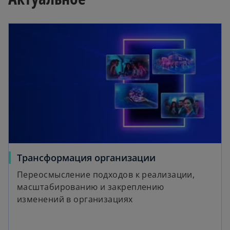
a
opens in a new tab
y
V
i
o
Трансформация организации
p
Переосмысление подходов к реализации,
e
масштабированию и закреплению
n
изменений в организациях
d
s
i