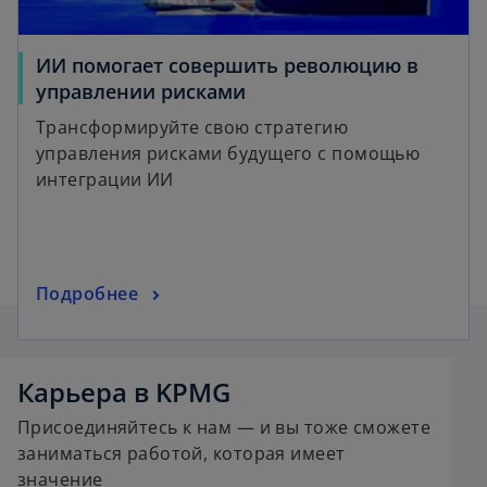
t
a
ИИ помогает совершить революцию в
b
o
управлении рисками
p
Трансформируйте свою стратегию
e
управления рисками будущего с помощью
n
интеграции ИИ
s
i
n
a
o
Подробнее
n
p
e
e
w
o
n
t
p
Карьера в KPMG
s
a
e
i
Присоединяйтесь к нам — и вы тоже сможете
b
n
n
заниматься работой, которая имеет
s
a
значение
i