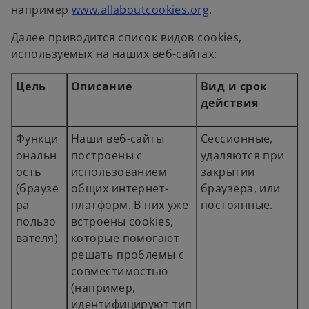
o
например
www.allaboutcookies.org
.
p
Далее приводится список видов cookies,
e
используемых на наших веб-сайтах:
n
s
Цель
Описание
Вид и срок
i
действия
n
a
Функци
Наши веб-сайты
Сессионные,
n
ональн
построены с
удаляются при
e
ость
использованием
закрытии
w
(браузе
общих интернет-
браузера, или
t
ра
платформ. В них уже
постоянные.
a
пользо
встроены cookies,
b
вателя)
которые помогают
решать проблемы с
совместимостью
(например,
идентифицируют тип