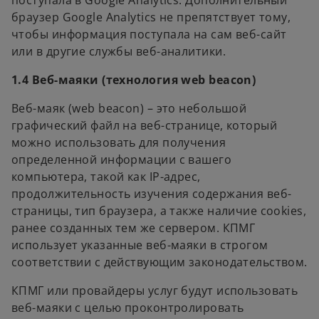
поступала в Google Analytics. Дополнительный
e
s
браузер Google Analytics не препятствует тому,
w
i
чтобы информация поступала на сам веб-сайт
t
n
или в другие службы веб-аналитики.
a
a
b
1.4 Веб-маяки (технология web beacon)
n
e
Веб-маяк (web beacon) – это небольшой
w
графический файл на веб-странице, который
t
можно использовать для получения
a
определенной информации с вашего
b
компьютера, такой как IP-адрес,
продолжительность изучения содержания веб-
страницы, тип браузера, а также наличие cookies,
ранее созданных тем же сервером. КПМГ
использует указанные веб-маяки в строгом
соответствии с действующим законодательством.
КПМГ или провайдеры услуг будут использовать
веб-маяки с целью проконтролировать