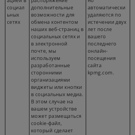
ацией в
распоряжение
но
социал
дополнительные
автоматически
ьных
возможности для
удаляются по
сетях
обмена контентом
истечении двух
наших веб-страниц в
лет после
социальных сетях и
вашего
в электронной
последнего
почте, мы
онлайн-
используем
посещения
разработанные
сайта
сторонними
kpmg.com.
организациями
виджеты или кнопки
в социальных медиа.
В этом случае на
вашем устройстве
может размещаться
cookie-файл,
который сделает