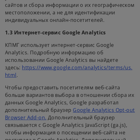
сайтов и сбора информации о их географическом
местоположении, а не для идентификации
индивидуальных онлайн-посетителей.
1.3 Интернет-сервис Google Analytics
КПМГ использует интернет-сервис Google
Analytics. Подробную информацию об
использовании Google Analytics вы найдете
здесь:
https://www.google.com/analytics/terms/us.
o
html
.
p
Чтобы предоставить посетителям веб-сайта
e
больше вариантов выбора в отношении сбора их
n
данных Google Analytics, Google разработал
s
дополнительный браузер
Google Analytics Opt-out
i
o
Browser Add-on.
Дополнительный браузер
n
p
связывается с Google Analytics JavaScript (ga.js),
a
e
чтобы информация о посещении веб-сайта не
n
n