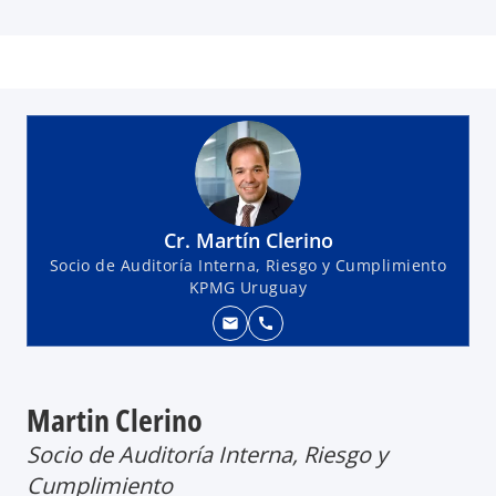
Cr. Martín Clerino
Socio de Auditoría Interna, Riesgo y Cumplimiento
KPMG Uruguay
mail
call
Martin Clerino
Socio de Auditoría Interna, Riesgo y
Cumplimiento