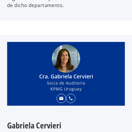
de dicho departamento.
Cra. Gabriela Cervieri
Socia de Auditoría
KPMG Uruguay
mail
call
Gabriela Cervieri