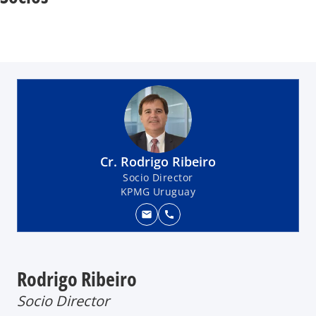
Cr. Rodrigo Ribeiro
Socio Director
KPMG Uruguay
mail
call
Rodrigo Ribeiro
Socio Director