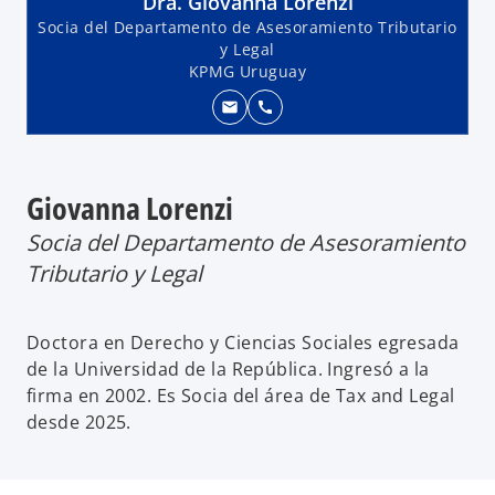
Dra. Giovanna Lorenzi
Socia del Departamento de Asesoramiento Tributario
y Legal
KPMG Uruguay
mail
call
Giovanna Lorenzi
Socia del Departamento de Asesoramiento
Tributario y Legal
Doctora en Derecho y Ciencias Sociales egresada
de la Universidad de la República. Ingresó a la
firma en 2002. Es Socia del área de Tax and Legal
desde 2025.