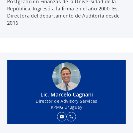
Postgrado en Finanzas de la Universidad de la
República. Ingresó a la firma en el año 2000. Es
Directora del departamento de Auditoría desde
2016.
Lic. Marcelo Cagnani
Director de Advisory Services
KPMG Uruguay
mail
call