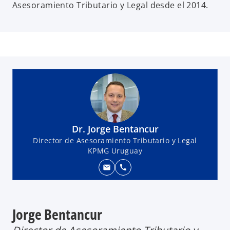
Asesoramiento Tributario y Legal desde el 2014.
Dr. Jorge Bentancur
Director de Asesoramiento Tributario y Legal
KPMG Uruguay
mail
call
Jorge Bentancur