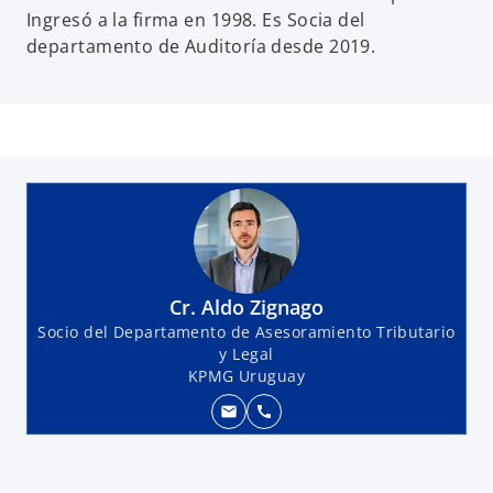
Ingresó a la firma en 1998. Es Socia del
departamento de Auditoría desde 2019.
Cr. Aldo Zignago
Socio del Departamento de Asesoramiento Tributario
y Legal
KPMG Uruguay
mail
call