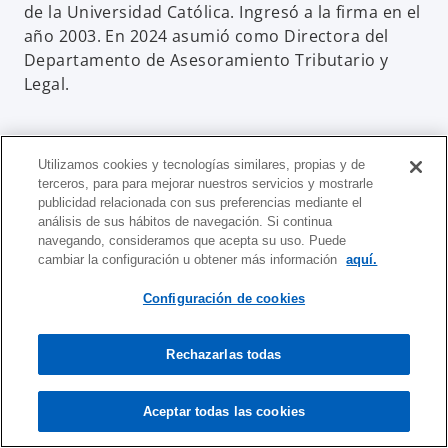
de la Universidad Católica. Ingresó a la firma en el
año 2003. En 2024 asumió como Directora del
Departamento de Asesoramiento Tributario y
Legal.
Utilizamos cookies y tecnologías similares, propias y de
terceros, para para mejorar nuestros servicios y mostrarle
publicidad relacionada con sus preferencias mediante el
análisis de sus hábitos de navegación. Si continua
navegando, consideramos que acepta su uso. Puede
cambiar la configuración u obtener más información
aquí.
Configuración de cookies
Cr. Diego Katz
Director del Departamento de Auditoría Interna,
Rechazarlas todas
Riesgo y Cumplimiento
KPMG Uruguay
Aceptar todas las cookies
mail
call