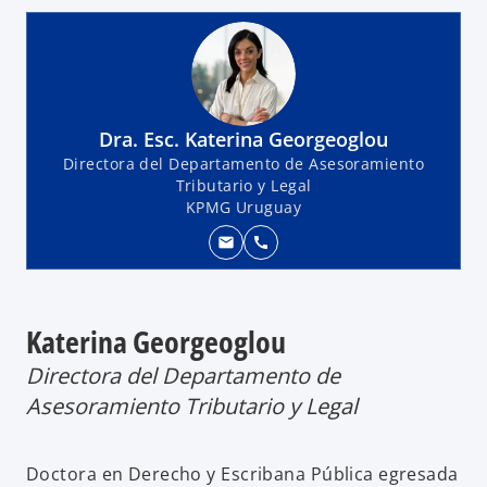
Dra. Esc. Katerina Georgeoglou
Directora del Departamento de Asesoramiento
Tributario y Legal
KPMG Uruguay
mail
call
Katerina Georgeoglou
Directora del Departamento de
Asesoramiento Tributario y Legal
Doctora en Derecho y Escribana Pública egresada