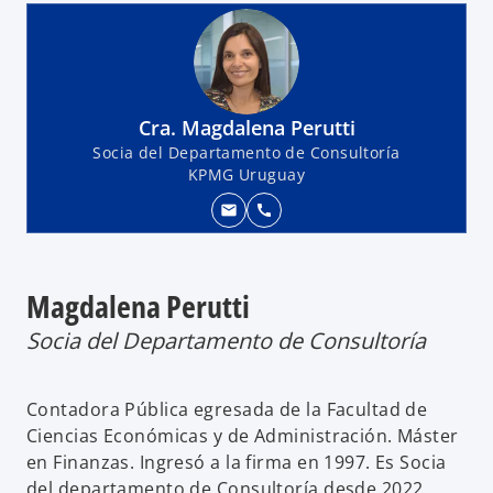
Cra. Magdalena Perutti
Socia del Departamento de Consultoría
KPMG Uruguay
mail
call
Magdalena Perutti
Socia del Departamento de Consultoría
Contadora Pública egresada de la Facultad de
Ciencias Económicas y de Administración. Máster
en Finanzas. Ingresó a la firma en 1997. Es Socia
del departamento de Consultoría desde 2022.