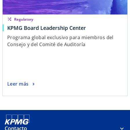
shuffle
Regulatory
s
KPMG Board Leadership Center
e
Programa global exclusivo para miembros del
a
Consejo y del Comité de Auditoría
b
r
e
e
n
u
s
Leer más
n
e
a
a
p
b
e
r
s
e
t
e
Contacto