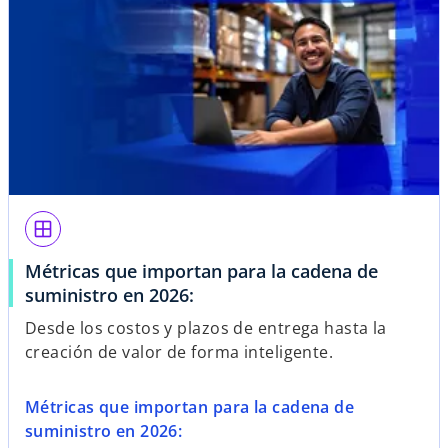
window
Métricas que importan para la cadena de
suministro en 2026:
Desde los costos y plazos de entrega hasta la
creación de valor de forma inteligente.
Métricas que importan para la cadena de
suministro en 2026: