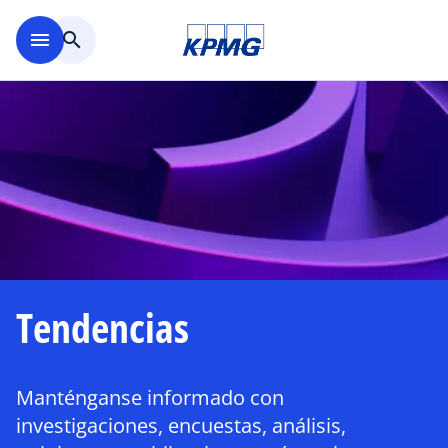
Saltar al contenido principal
menu
search
Tendencias
Manténganse informado con
investigaciones, encuestas, análisis,