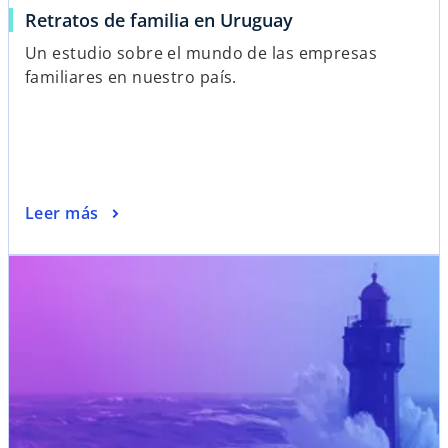
Retratos de familia en Uruguay
a
t
a
Un estudio sobre el mundo de las empresas
ñ
familiares en nuestro país.
a
n
u
e
v
Leer más
a
se abre en una pestaña nueva