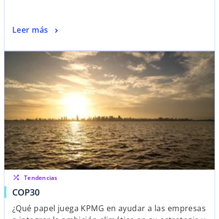
Leer más
se abre en una pestaña nueva
shuffle
Tendencias
s
COP30
e
¿Qué papel juega KPMG en ayudar a las empresas
a