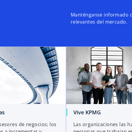
Manténganse informado co
relevantes del mercado.
as
Vive KPMG
esores de negocios; los
Las organizaciones las h
 a incrementar y
personas que trabajan en