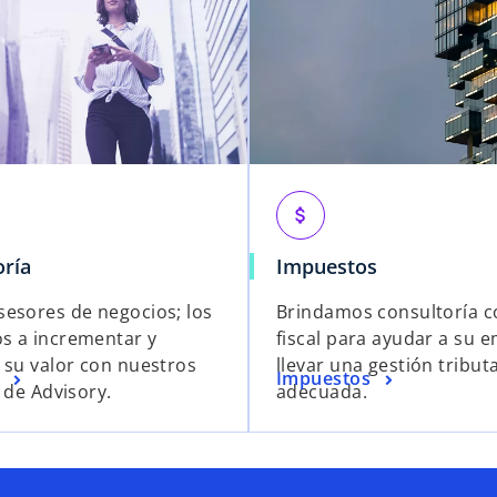
attach_money
oría
Impuestos
esores de negocios; los
Brindamos consultoría c
 a incrementar y
fiscal para ayudar a su 
 su valor con nuestros
llevar una gestión tribut
Impuestos
 de Advisory.
adecuada.