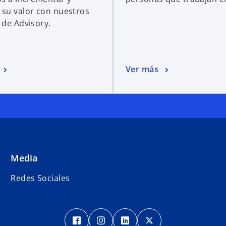
 su valor con nuestros
 de Advisory.
Ver más
Media
s
Redes Sociales
e
a
b
s
s
s
s