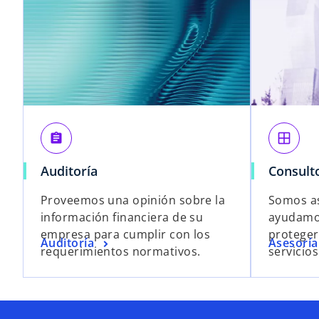
assignment
window
Auditoría
Consult
Proveemos una opinión sobre la
Somos as
información financiera de su
ayudamos
empresa para cumplir con los
proteger
Auditoría
Asesoría
requerimientos normativos.
servicios