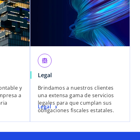
balance
Legal
ontable y
Brindamos a nuestros clientes
empresa a
una extensa gama de servicios
aria
legales para que cumplan sus
Legal
obligaciones fiscales estatales.