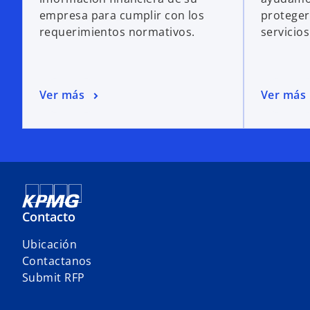
empresa para cumplir con los
proteger
requerimientos normativos.
servicios
Ver más
Ver más
Contacto
s
Ubicación
e
Contactanos
a
Submit RFP
b