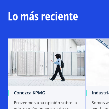
Lo más reciente
Conozca KPMG
Industri
Proveemos una opinión sobre la
Somos as
información financiera de su
ayudamos