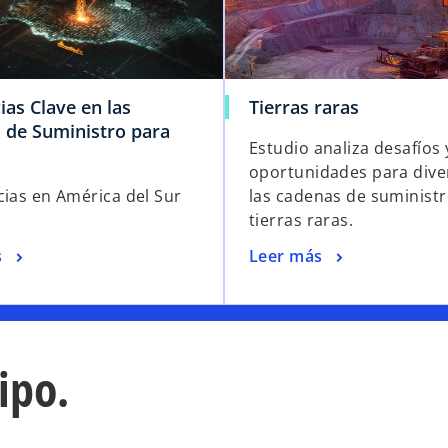
as Clave en las
Tierras raras
 de Suministro para
Estudio analiza desafíos 
oportunidades para diver
cias en América del Sur
las cadenas de suminist
tierras raras.
s
Leer más
ipo.