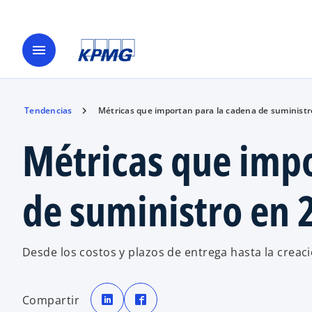
menu
Tendencias
Métricas que importan para la cadena de suministr
Métricas que impo
de suministro en 
Desde los costos y plazos de entrega hasta la creaci
s
s
e
e
Compartir
a
a
b
b