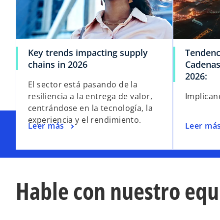
Key trends impacting supply
Tendenci
s
chains in 2026
Cadenas
e
2026:
El sector está pasando de la
a
resiliencia a la entrega de valor,
Implican
b
centrándose en la tecnología, la
r
experiencia y el rendimiento.
e
s
Leer más
Leer má
e
e
n
a
u
b
n
r
Hable con nuestro equ
a
e
p
e
e
n
s
u