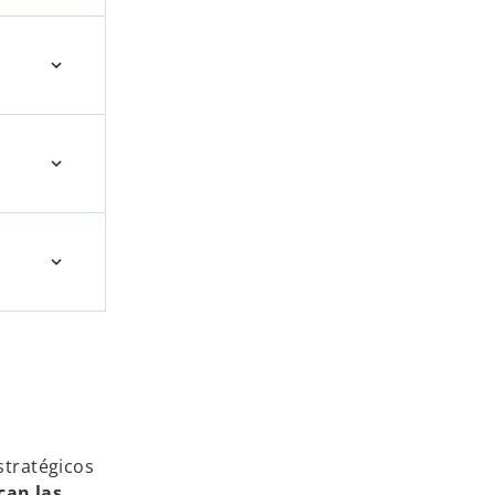
stratégicos
can las