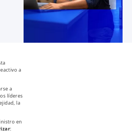
sta
eactivo a
arse a
os líderes
jidad, la
inistro en
rizar
: