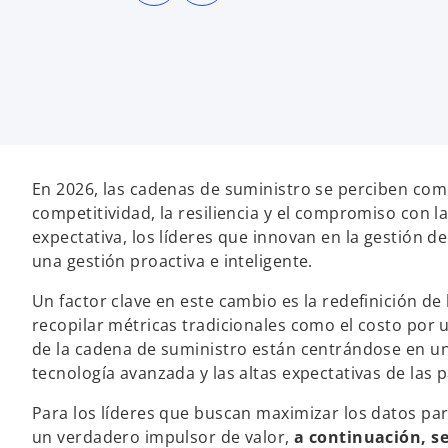
r
r
e
e
e
e
n
n
u
u
n
n
a
a
p
p
e
e
s
s
t
t
a
a
ñ
ñ
a
a
n
n
En 2026, las cadenas de suministro se perciben com
u
u
e
e
competitividad, la resiliencia y el compromiso con l
v
v
a
a
expectativa, los líderes que innovan en la gestión 
una gestión proactiva e inteligente.
Un factor clave en este cambio es la redefinición de 
recopilar métricas tradicionales como el costo por un
de la cadena de suministro están centrándose en un
tecnología avanzada y las altas expectativas de las 
Para los líderes que buscan maximizar los datos pa
un verdadero impulsor de valor,
a continuación, se