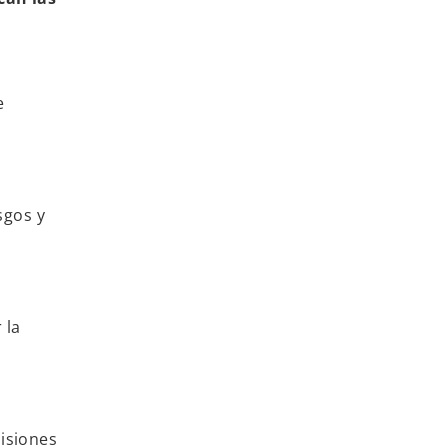
e
sgos y
 la
misiones