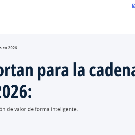
Saltar al contenido principal
contact_p
o en 2026
rtan para la caden
2026:
ón de valor de forma inteligente.