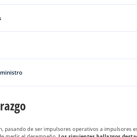
s
uministro
erazgo
n, pasando de ser impulsores operativos a impulsores e
a de medir el desempeño.
Los siguientes hallazgos desta