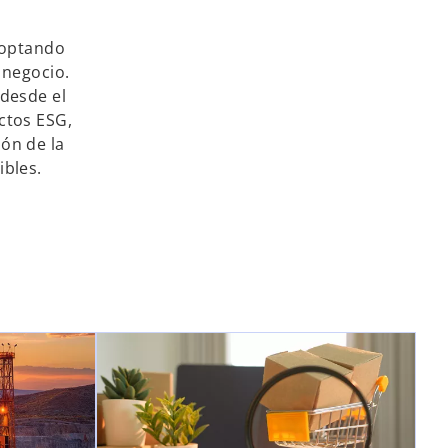
doptando
 negocio.
 desde el
ctos ESG,
ión de la
ibles.