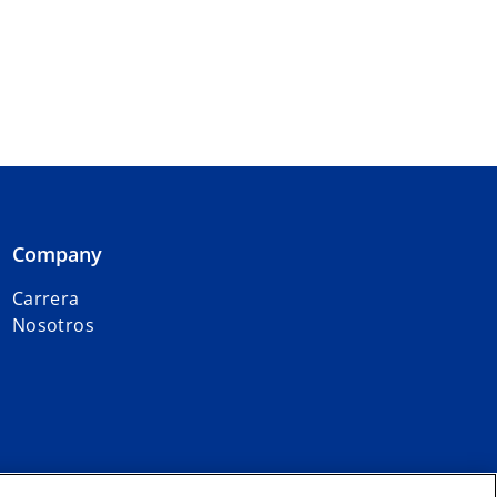
Company
Carrera
Nosotros
filiadas a KPMG International Limited, una entidad inglesa privada