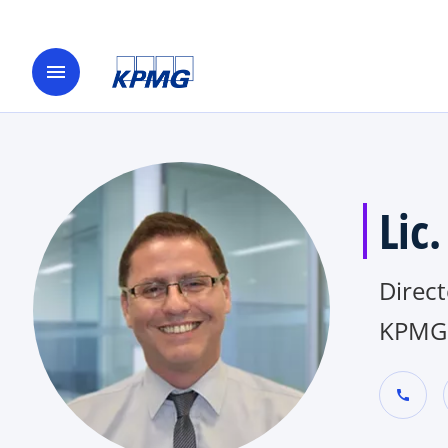
menu
Lic
Direct
KPMG
call