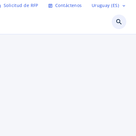
Solicitud de RFP
Contáctenos
Uruguay (ES)
age
article
expand_more
search