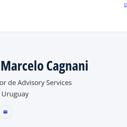
Saltar al contenido principal
contact_p
. Marcelo Cagnani
or de Advisory Services
 Uruguay
mail