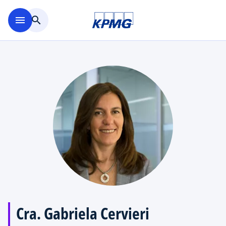
Saltar al contenido principal
menu
search
Cra. Gabriela Cervieri