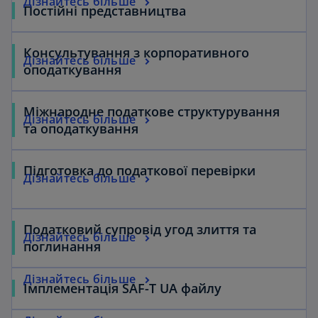
Дізнайтесь більше
Постійні представництва
Консультування з корпоративного
Дізнайтесь більше
оподаткування
Міжнародне податкове структурування
Дізнайтесь більше
та оподаткування
Підготовка до податкової перевірки
Дізнайтесь більше
Податковий супровід угод злиття та
Дізнайтесь більше
поглинання
Дізнайтесь більше
Імплементація SAF-T UA файлу