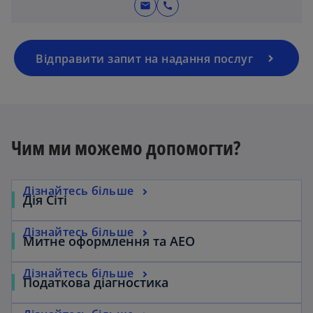
mail
call
Відправити запит на надання послуг
Чим ми можемо допомогти?
Дізнайтесь більше
Дія Сіті
Дізнайтесь більше
Митне оформлення та АЕО
Дізнайтесь більше
Податкова діагностика