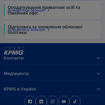
Оподаткування приватних осіб та
Дізнайтесь більше
сімейний офіс
Підготовка та оновлення облікової
Дізнайтесь більше
політики
Контакти
Медіацентр
KPMG в Україні
o
o
o
o
o
p
p
p
p
p