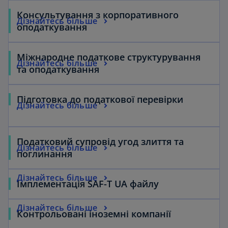
Консультування з корпоративного
Дізнайтесь більше
оподаткування
Міжнародне податкове структурування
Дізнайтесь більше
та оподаткування
Підготовка до податкової перевірки
Дізнайтесь більше
Податковий супровід угод злиття та
Дізнайтесь більше
поглинання
Дізнайтесь більше
Імплементація SAF-T UA файлу
Дізнайтесь більше
Контрольовані іноземні компанії