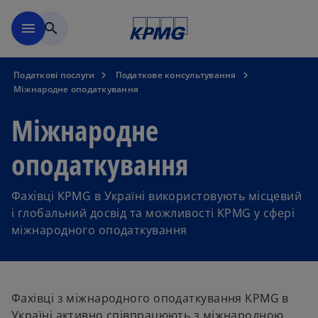
Перейти до основного вмі
menu
search
Податкові послуги
Податкове консультування
Міжнародне оподаткування
Міжнародне
оподаткування
Фахівці KPMG в Україні використовують місцевий
і глобальний досвід та можливості KPMG у сфері
міжнародного оподаткування
Фахівці з міжнародного оподаткування KPMG в
Україні активно співпрацюють з міжнародною