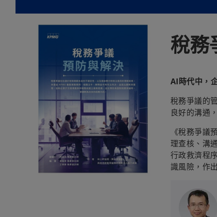
稅務
AI時代中
稅務爭議的
良好的溝通
《稅務爭議
理查核、溝
行政救濟程
識風險，作