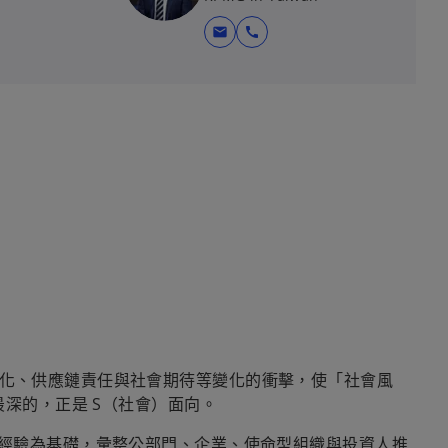
mail
call
化、供應鏈責任與社會期待等變化的衝擊，使「社會風
最深的，正是 S（社會）面向。
務經驗為基礎，彙整公部門、企業、使命型組織與投資人推