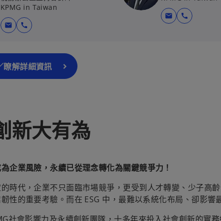
KPMG in Taiwan
mail
call
在
mail
call
新
標
籤
／瞭解詳細資訊
中
開
啟
創新大有為
成為企業風險，永續已從理念轉化為關鍵競爭力！
定的時代，企業不
只面臨市場競爭，更受到人才轉變、少子高齡
韌性的重要考驗。而在 ESG 中，最難以系統化布局、卻影響
PMG社會影響力及永續創新團隊，十多年來投入社會創新的實