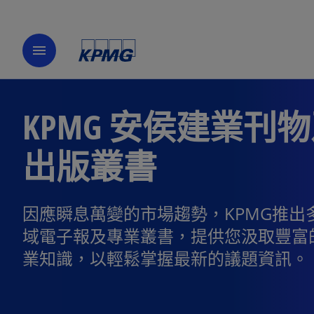
menu
KPMG 安侯建業刊
出版叢書
因應瞬息萬變的市場趨勢，KPMG推出
域電子報及專業叢書，提供您汲取豐富
業知識，以輕鬆掌握最新的議題資訊。