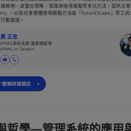
線案例，並整合策略、管理與情境模擬等多元方法，提供企業實
ten」，以及社會變遷情境模擬方法論「FutureScape」
來行動藍圖。
黃 正忠
KPMG安侯永續 董事總經理
KPMG in Taiwan
在
mail
call
新
標
籤
／瞭解詳細資訊
中
開
啟
與哲學—管理系統的應用