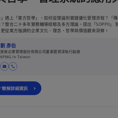
學」遇上「東方哲學」，如何從理論到實踐優化管理流程？「傳
？整合二十多年實務輔導經驗及多方理論，提出「SOPPII」
，更從東方強調的企業文化、理念、哲學與價值觀來洞察。
劉 彥伯
安侯企業管理股份有限公司董事暨資深執行副總
KPMG in Taiwan
在
mail
call
新
標
籤
／瞭解詳細資訊
中
開
啟