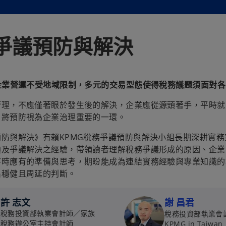
爭議預防與解決
，企業營運不受地域限制，多元的交易型態使得稅務議題須面對
管理，不應僅著眼於發生後的解決，企業應從源頭著手，平時就
，將預防視為企業治理重要的一環。
預防與解決》有賴KPMG稅務爭議預防與解決小組長期深耕實
通及爭議解決之經驗，帶領讀者理解稅務爭議形成的原因、企業
序時應有的準備與思考，期盼能成為連結實務經驗與專業知識的
出穩健且周延的判斷。
許 志文
謝 昌君
稅務投資部執業會計師／家族
稅務投資部執業會
稅務辦公室主持會計師
KPMG in Taiwan