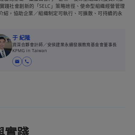
踐社會創新的「SELC」策略途徑、使命型組織經營管理
等工具介紹，協助企業／組織制定可執行、可擴散、可持續的永
于 紀隆
資深合夥會計師／安侯建業永續發展教育基金會董事長
KPMG in Taiwan
mail
call
與實踐