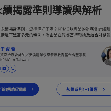
RS永續揭露準則導讀與解析
永續揭露準則，您準備好了嗎？KPMG以專業的財務會計經驗
種情境下豐富多元的釋例，為企業在報導基準轉換及結合財務報
于 紀隆
資深合夥會計師／安侯建業永續發展教育基金會董事長
KPMG in Taiwan
在
在
mail
call
新
新
標
標
籤
籤
／瞭解詳細資訊
永續系列1+1優惠
中
中
開
開
啟
啟