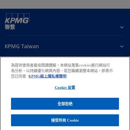
聯繫
KPMG Taiwan
掌握趨勢
為提供使用者最佳閱讀體驗，本網站蒐集cookies進行網站行
為分析，以持續優化網頁內容，若您繼續瀏覽本網站，即表示
您已同意
KPMG線上隱私權聲明
在
在
在
在
在
新
新
新
新
新
Cookie 设置
法律
標
隱私權
標
無障礙瀏覽
標
幫助
標
標
籤
籤
籤
籤
籤
© 2026 安侯建業聯合會計師事務所，係中華民國法律下之合夥組織暨與
全部拒绝
中
中
中
中
中
KPMG International 相關聯的全球組織下之獨立會員所，KPMG
開
開
開
開
開
International 係英國私人擔保有限公司。版權所有，保留一切權利。欲瞭解
更多有關 KPMG 全球組織架構之詳細資訊，請
啟
啟
啟
啟
啟
接受所有 Cookie
在
至
https://kpmg.com/governance
.
新