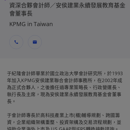
資深合夥會計師／安侯建業永續發展教育基金
會董事長
KPMG in Taiwan
call
mail
于紀隆會計師畢業於國立政治大學會計研究所，於1993
年加入KPMG安侯建業聯合會計師事務所，在2002年成
為正式合夥人，之後擔任過專業策略長、行政營運長、
執行長及主席，現為安侯建業永續發展教育基金會董事
長。
于會計師專長於高科技產業上市(櫃)輔導規劃、跨國籌
資，企業組織架構重整、投資架構及交易流程規劃，並
協助企業海外上市及 US GAAP與IFRS轉換接軌諮詢。