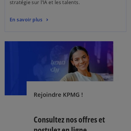
stratégie sur l’IA et les talents.
En savoir plus
s
’
o
u
Rejoindre KPMG !
v
r
e
Consultez nos offres et
d
a
postulez en ligne