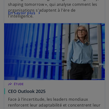
shaping tomorrow », qui analyse comment les
organisations s'adaptent à l'ère de
En savoir plus
l'intelligence.
insights
ÉTUDE
CEO Outlook 2025
Face à l’incertitude, les leaders mondiaux
renforcent leur adaptabilité et concentrent leur