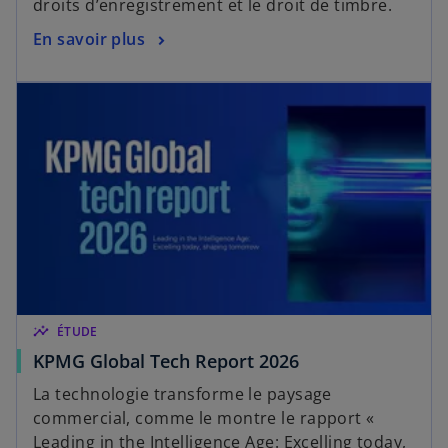
droits d’enregistrement et le droit de timbre.
En savoir plus
insights
ÉTUDE
KPMG Global Tech Report 2026
La technologie transforme le paysage
commercial, comme le montre le rapport «
Leading in the Intelligence Age: Excelling today,