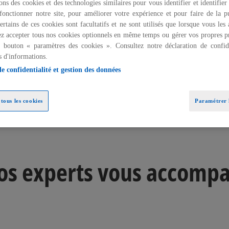
ons des cookies et des technologies similaires pour vous identifier et identifier
fonctionner notre site, pour améliorer votre expérience et pour faire de la pu
ertains de ces cookies sont facultatifs et ne sont utilisés que lorsque vous les
z accepter tous nos cookies optionnels en même temps ou gérer vos propres p
u bouton « paramètres des cookies ». Consultez notre déclaration de confide
s d'informations.
de confidentialité et gestion des données
tous les cookies
Paramétrer l
pertise sectorielle
Nos actualités
Échangez avec nos expe
s experts vous accompa