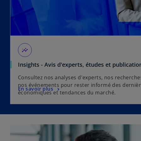
insights
Insights - Avis d'experts, études et publicatio
Consultez nos analyses d'experts, nos recherches
nos événements pour rester informé des dernièr
En savoir plus
économiques et tendances du marché.