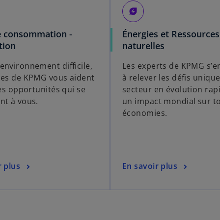
energy_savings_leaf
e consommation -
Énergies et Ressources
tion
naturelles
environnement difficile,
Les experts de KPMG s’e
pes de KPMG vous aident
à relever les défis uniqu
les opportunités qui se
secteur en évolution rap
nt à vous.
un impact mondial sur to
économies.
r plus
En savoir plus