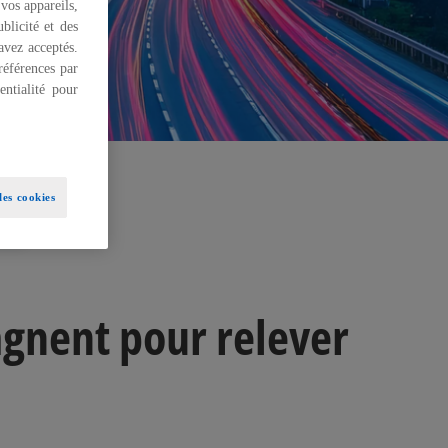
 vos appareils,
blicité et des
 avez acceptés.
références par
ntialité pour
es cookies
rts
gnent pour relever