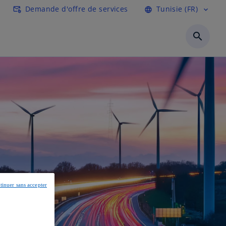
l
Demande d'offre de services
Tunisie (FR)
attach_email
language
expand_more
search
tinuer sans accepter