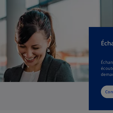
Éch
Échan
écout
dema
Con