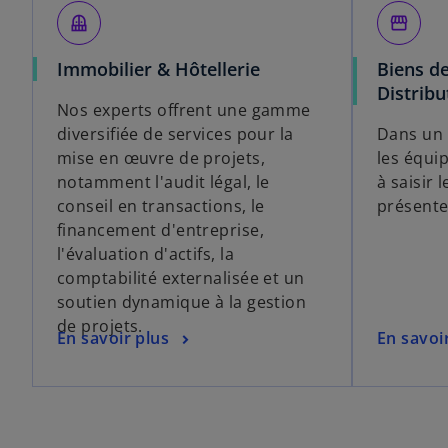
balcony
storefront
Immobilier & Hôtellerie
Biens d
Distribu
Nos experts offrent une gamme
diversifiée de services pour la
Dans un 
mise en œuvre de projets,
les équi
notamment l'audit légal, le
à saisir 
conseil en transactions, le
présente
financement d'entreprise,
l'évaluation d'actifs, la
comptabilité externalisée et un
soutien dynamique à la gestion
de projets.
En savoir plus
En savoi