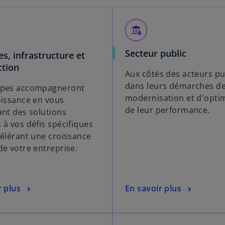
assured_workload
Secteur public
es, infrastructure et
ction
Aux côtés des acteurs pu
dans leurs démarches d
ipes accompagneront
modernisation et d'opti
oissance en vous
de leur performance.
ant des solutions
 à vos défis spécifiques
célérant une croissance
de votre entreprise.
r plus
En savoir plus