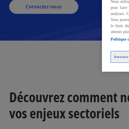
Nous utilis
Contactez-nous
pour faire 
analyses. C
Vous pouve
le biais d
obtenir plu
Politique 
Autoriser 
Ex
Découvrez comment no
vos enjeux sectoriels