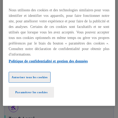
Advisory
Nous utilisons des cookies et des technologies similaires pour vous
Nous accompagnons les organisations dans la
identifier et identifier vos appareils, pour faire fonctionner notre
site, pour améliorer votre expérience et pour faire de la publicité et
transformation de leurs modèles opérationnels
des analyses. Certains de ces cookies sont facultatifs et ne sont
en alliant maîtrise des risques, structuration
utilisés que lorsque vous les avez acceptés. Vous pouvez accepter
des processus et innovation technologique au
En savoir plus
tous nos cookies optionnels en même temps ou gérer vos propres
service d’une création de valeur durable.
préférences par le biais du bouton « paramètres des cookies ».
Consultez notre déclaration de confidentialité pour obtenir plus
d'informations.
fact_check
Politique de confidentialité et gestion des données
Audit
Pour KPMG, certifier l'information comptable et
Autoriser tous les cookies
financière, c'est contribuer à renforcer la
En savoir plus
confiance des investisseurs.
Paramétrer les cookies
gavel