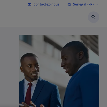
Contactez-nous
Sénégal (FR)
mail_outline
language
expand_more
search