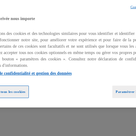
Con
privée nous importe
ons des cookies et des technologies similaires pour vous identifier et identifier
fonctionner notre site, pour améliorer votre expérience et pour faire de la pu
ertains de ces cookies sont facultatifs et ne sont utilisés que lorsque vous les
z accepter tous nos cookies optionnels en même temps ou gérer vos propres p
u bouton « paramètres des cookies ». Consultez notre déclaration de confide
s d'informations.
on rapide des marchés, des exigences
ce, digitalisation et gouvernance, les organisations
de confidentialité et gestion des données
tés pour rester compétitives.
tous les cookies
Paramétrer l
ion stratégique, des solutions concrètes et une
les, afin de renforcer la performance et la pérennité