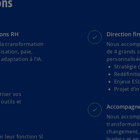
ons
ions RH
Direction fi
la transformation
Nous accompa
isation, paie,
de 4 grands s
daptation à l’IA.
personnalisée
Stratégie 
Redéfiniti
Enjeux ES
Projet d’i
riser vos
outils et
Accompagne
Nous accompa
transformati
changement, e
r leur fonction SI
leaders et e