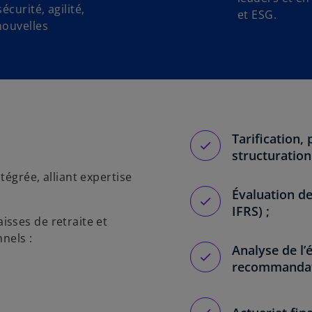
curité, agilité,
et ESG.
nouvelles
Tarification,
structuration
égrée, alliant expertise
Évaluation d
IFRS) ;
sses de retraite et
nels :
Analyse de l’
recommandat