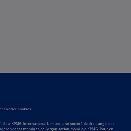
e
n
l
o
o
u
n
v
g
e
l
l
e
o
t
n
g
l
e
t
nées
Notice cookies
s à KPMG International Limited, une société de droit anglais («
ts indépendants membres de l’organisation mondiale KPMG. Pour en