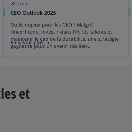
insights
ÉTUDE
s
CEO Outlook 2025
’
Quels enjeux pour les CEO ? Malgré
o
l’incertitude, investir dans l’IA, les talents et
u
maintenir le cap de la durabilité, une stratégie
v
s
En savoir plus
gagnante pour un avenir résilient.
r
’
e
o
d
u
a
v
n
r
s
e
les et
u
d
n
a
n
n
o
s
u
u
v
n