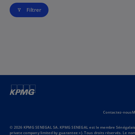
e
n
l
o
Filtrer
filter_alt
o
u
n
v
g
e
l
l
e
o
t
n
g
l
e
t
Contactez-nous
M
© 2026 KPMG SENEGAL SA. KPMG SENEGAL est le membre Sénégalais de l
private company limited by guarantee »). Tous droits réservés. Le n