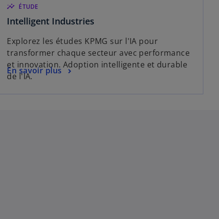
insights
ÉTUDE
s
Intelligent Industries
’
Explorez les études KPMG sur l'IA pour
o
transformer chaque secteur avec performance
u
et innovation. Adoption intelligente et durable
v
s
En savoir plus
de l'IA.
r
’
e
o
d
u
a
v
n
r
s
e
u
d
n
a
n
n
o
s
u
u
v
n