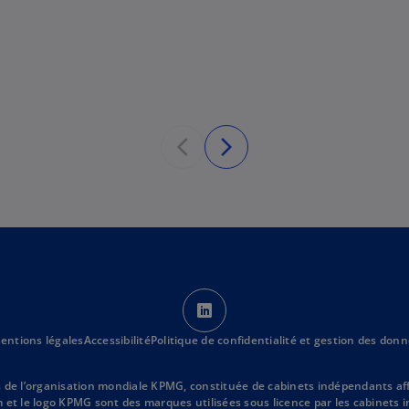
e
n
l
o
o
u
n
v
g
e
l
l
e
o
t
n
g
l
e
t
s
’
entions légales
Accessibilité
Politique de confidentialité et gestion des don
o
u
v
’organisation mondiale KPMG, constituée de cabinets indépendants affilié
om et le logo KPMG sont des marques utilisées sous licence par les cabine
r