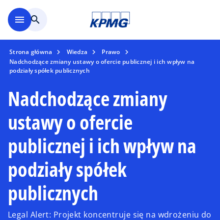
Skip to main content
menu
search
Strona główna
Wiedza
Prawo
Nadchodzące zmiany ustawy o ofercie publicznej i ich wpływ na
podziały spółek publicznych
Nadchodzące zmiany
ustawy o ofercie
publicznej i ich wpływ na
podziały spółek
publicznych
Legal Alert: Projekt koncentruje się na wdrożeniu do