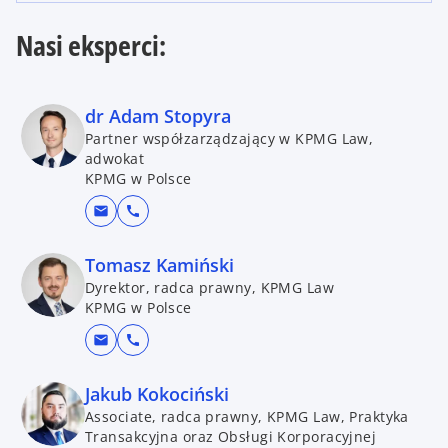
Nasi eksperci:
dr Adam Stopyra
Partner współzarządzający w KPMG Law,
adwokat
KPMG w Polsce
mail
call
Tomasz Kamiński
Dyrektor, radca prawny, KPMG Law
KPMG w Polsce
mail
call
Jakub Kokociński
Associate, radca prawny, KPMG Law, Praktyka
Transakcyjna oraz Obsługi Korporacyjnej