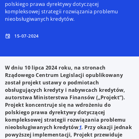
polskiego prawa dyrektywy dotyczącej
kompleksowej strategii rozwiązania problemu
nieobsługiwanych kredytów.
15-07-2024
event
W dniu 10 lipca 2024 roku, na stronach
Rządowego Centrum Legislacji opublikowany
został projekt ustawy o podmiotach
obsługujących kredyty i nabywcach kredytów,
autorstwa Ministerstwa Finansów („Projekt”).
Projekt koncentruje się na wdrożeniu do
polskiego prawa dyrektywy dotyczącej
kompleksowej strategii rozwiązania problemu
nieobsługiwanych kredytów
1
. Przy okazji jednak
powyższej implementacji, Projekt przewiduje