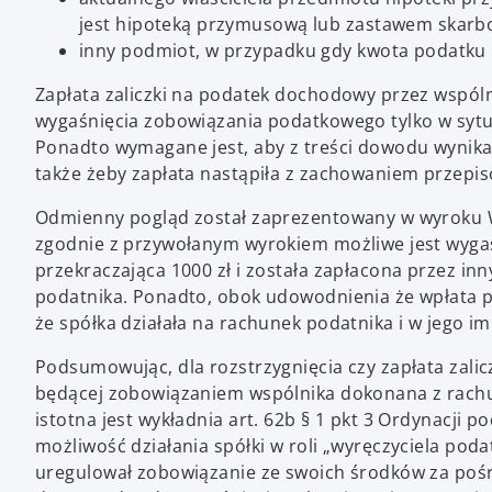
jest hipoteką przymusową lub zastawem skar
inny podmiot, w przypadku gdy kwota podatku n
Zapłata zaliczki na podatek dochodowy przez wspól
wygaśnięcia zobowiązania podatkowego tylko w sytua
Ponadto wymagane jest, aby z treści dowodu wynikał
także żeby zapłata nastąpiła z zachowaniem przepi
Odmienny pogląd został zaprezentowany w wyroku WSA
zgodnie z przywołanym wyrokiem możliwe jest wyga
przekraczająca 1000 zł i została zapłacona przez i
podatnika. Ponadto, obok udowodnienia że wpłata p
że spółka działała na rachunek podatnika i w jego imi
Podsumowując, dla rozstrzygnięcia czy zapłata zali
będącej zobowiązaniem wspólnika dokonana z rachu
istotna jest wykładnia art. 62b § 1 pkt 3 Ordynacj
możliwość działania spółki w roli „wyręczyciela po
uregulował zobowiązanie ze swoich środków za poś