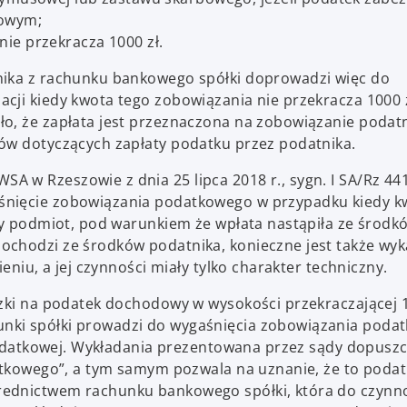
bowym;
ie przekracza 1000 zł.
nika z rachunku bankowego spółki doprowadzi więc do
cji kiedy kwota tego zobowiązania nie przekracza 1000 z
o, że zapłata jest przeznaczona na zobowiązanie podatn
sów dotyczących zapłaty podatku przez podatnika.
 w Rzeszowie z dnia 25 lipca 2018 r., sygn. I SA/Rz 44
śnięcie zobowiązania podatkowego w przypadku kiedy k
nny podmiot, pod warunkiem że wpłata nastąpiła ze środk
ochodzi ze środków podatnika, konieczne jest także wyk
eniu, a jej czynności miały tylko charakter techniczny.
czki na podatek dochodowy w wysokości przekraczającej 1
nki spółki prowadzi do wygaśnięcia zobowiązania poda
i podatkowej. Wykładania prezentowana przez sądy dopusz
datkowego”, a tym samym pozwala na uznanie, że to podat
rednictwem rachunku bankowego spółki, która do czynn