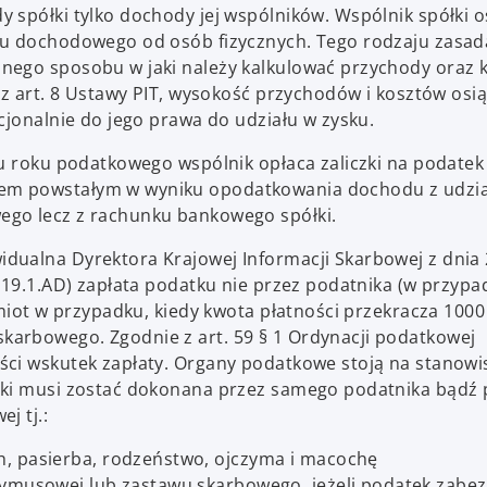
 spółki tylko dochody jej wspólników. Wspólnik spółki 
ku dochodowego od osób fizycznych. Tego rodzaju zasad
nego sposobu w jaki należy kalkulować przychody oraz 
 z art. 8 Ustawy PIT, wysokość przychodów i kosztów osi
cjonalnie do jego prawa do udziału w zysku.
gu roku podatkowego wspólnik opłaca zaliczki na podatek
em powstałym w wyniku opodatkowania dochodu z udzia
ego lecz z rachunku bankowego spółki.
dualna Dyrektora Krajowej Informacji Skarbowej z dnia
019.1.AD) zapłata podatku nie przez podatnika (w przypa
miot w przypadku, kiedy kwota płatności przekracza 1000 
arbowego. Zgodnie z art. 59 § 1 Ordynacji podatkowej
ci wskutek zapłaty. Organy podatkowe stoją na stanowi
zki musi zostać dokonana przez samego podatnika bądź 
j tj.:
h, pasierba, rodzeństwo, ojczyma i macochę
rzymusowej lub zastawu skarbowego, jeżeli podatek zabe