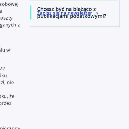
osobowej
Chcesz być na bieżąco z
a
Zapisz się na newsletter
publikacjami podatkowymi?
koszty
ąganych z
łu w
 22
dku
zł, nie
sku, że
przez
zpieczony