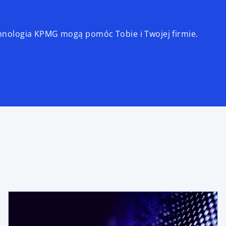
echnologia KPMG mogą pomóc Tobie i Twojej firmie.