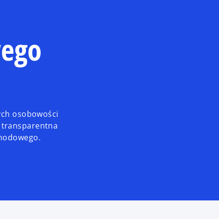
wego
cych osobowości
 transparentna
chodowego.