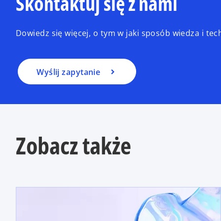
Skontaktuj się z nami
Dowiedz się więcej, o tym w jaki sposób wiedza i t
Wyślij zapytanie
Zobacz także