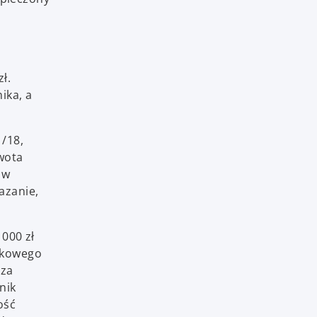
ł.
ika, a
1/18,
wota
ów
azanie,
000 zł
tkowego
cza
nik
ość