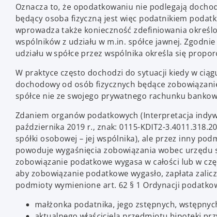
Oznacza to, że opodatkowaniu nie podlegają dochody
będący osoba fizyczną jest więc podatnikiem podat
wprowadza także konieczność zdefiniowania określo
wspólników z udziału w m.in. spółce jawnej. Zgodnie
udziału w spółce przez wspólnika określa się propor
W praktyce często dochodzi do sytuacji kiedy w cią
dochodowy od osób fizycznych będące zobowiązani
spółce nie ze swojego prywatnego rachunku bankow
Zdaniem organów podatkowych (Interpretacja indywi
października 2019 r., znak: 0115-KDIT2-3.4011.318.2
spółki osobowej – jej wspólnika), ale przez inny pod
powoduje wygaśnięcia zobowiązania wobec urzędu sk
zobowiązanie podatkowe wygasa w całości lub w częś
aby zobowiązanie podatkowe wygasło, zapłata zalic
podmioty wymienione art. 62 § 1 Ordynacji podatkowe
małżonka podatnika, jego zstępnych, wstępnyc
aktualnego właściciela przedmiotu hipoteki p