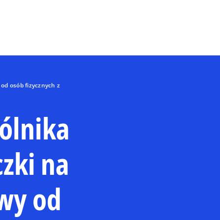
Skip to main content
 od osób fizycznych z
ólnika
czki na
wy od