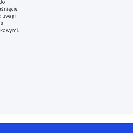
 do
śnięcie
z uwagi
na
tkowymi.