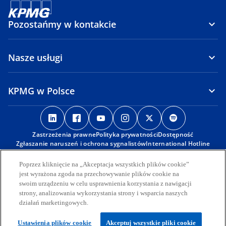
Pozostańmy w kontakcie
Nasze usługi
KPMG w Polsce
o
o
o
o
o
o
p
p
p
p
p
p
Zastrzeżenia prawne
e
e
Polityka prywatności
e
e
Dostępność
e
e
Zgłaszanie naruszeń i ochrona sygnalistów
International Hotline
n
n
n
n
n
n
s
s
s
s
s
s
© 2026 KPMG Sp. z o.o., polska spółka z ograniczoną
Poprzez kliknięcie na „Akceptacja wszystkich plików cookie”
i
i
i
i
i
i
odpowiedzialnością i członek globalnej organizacji KPMG składającej
jest wyrażona zgoda na przechowywanie plików cookie na
się z niezależnych spółek członkowskich stowarzyszonych z KPMG
n
n
n
n
n
n
swoim urządzeniu w celu usprawnienia korzystania z nawigacji
International Limited, prywatną spółką angielską z
strony, analizowania wykorzystania strony i wsparcia naszych
a
a
a
a
a
a
odpowiedzialnością ograniczoną do wysokości gwarancji. Wszelkie
działań marketingowych.
n
n
n
n
n
n
prawa zastrzeżone.
Więcej informacji na temat struktury globalnej organizacji KPMG
e
e
e
e
e
e
Ustawienia plików cookie
Akceptuj wszystkie pliki cookie