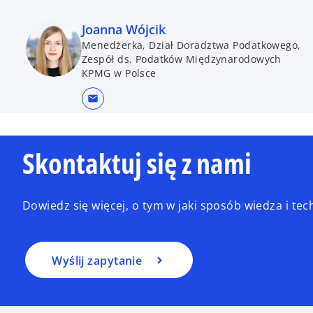
Joanna Wójcik
Menedżerka, Dział Doradztwa Podatkowego,
Zespół ds. Podatków Międzynarodowych
KPMG w Polsce
mail
Skontaktuj się z nami
Dowiedz się więcej, o tym w jaki sposób wiedza i t
Wyślij zapytanie