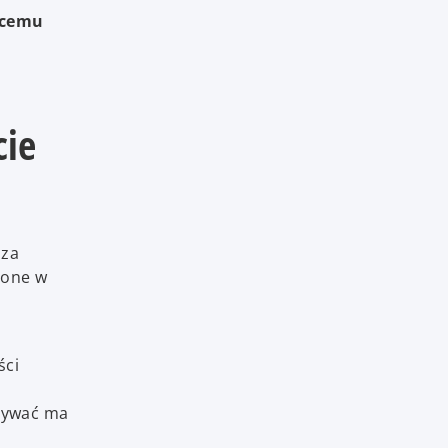
ącemu
cie
 za
lone w
ści
onywać ma