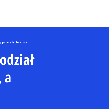
Skip to main content
wy przedsiębiorstwa
podział
, a