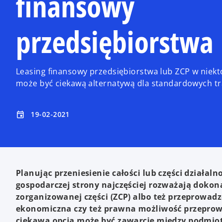
finansowy
przedsiębiorstwa
Leasing finansowy przedsiębiorstwa lub ZCP w niekt
może być ciekawą alternatywą dla standardowych tra
19-02-2021
event
Planując przeniesienie całości lub części działal
gospodarczej strony najczęściej rozważają dokona
zorganizowanej części (ZCP) albo też przeprowadz
ekonomiczna czy też prawna możliwość przeprowad
ciekawą opcją może być zawarcie między podmio