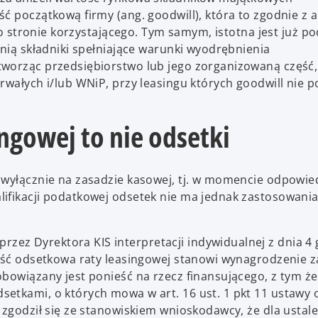
ć początkową firmy (ang. goodwill), która to zgodnie z a
 po stronie korzystającego. Tym samym, istotna jest już p
 nią składniki spełniające warunki wyodrębnienia
tworząc przedsiębiorstwo lub jego zorganizowaną część,
rwałych i/lub WNiP, przy leasingu których goodwill nie p
ngowej to nie odsetki
 wyłącznie na zasadzie kasowej, tj. w momencie odpowie
ifikacji podatkowej odsetek nie ma jednak zastosowania
ez Dyrektora KIS interpretacji indywidualnej z dnia 4 
zęść odsetkowa raty leasingowej stanowi wynagrodzenie z
bowiązany jest ponieść na rzecz finansującego, z tym że
etkami, o których mowa w art. 16 ust. 1 pkt 11 ustawy o
 zgodził się ze stanowiskiem wnioskodawcy, że dla ustal