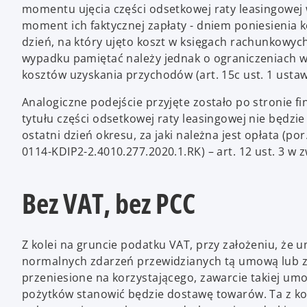
momentu ujęcia części odsetkowej raty leasingowej 
moment ich faktycznej zapłaty - dniem poniesienia k
dzień, na który ujęto koszt w księgach rachunkowy
wypadku pamiętać należy jednak o ograniczeniach wy
kosztów uzyskania przychodów (art. 15c ust. 1 ustaw
Analogiczne podejście przyjęte zostało po stronie 
tytułu części odsetkowej raty leasingowej nie będzi
ostatni dzień okresu, za jaki należna jest opłata (por
0114-KDIP2-2.4010.277.2020.1.RK) – art. 12 ust. 3 w zw
Bez VAT, bez PCC
Z kolei na gruncie podatku VAT, przy założeniu, że
normalnych zdarzeń przewidzianych tą umową lub z c
przeniesione na korzystającego, zawarcie takiej um
pożytków stanowić będzie dostawę towarów. Ta z kol