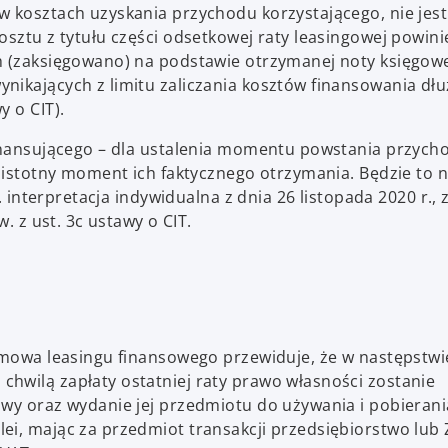
w kosztach uzyskania przychodu korzystającego, nie jest
osztu z tytułu części odsetkowej raty leasingowej powini
ch (zaksięgowano) na podstawie otrzymanej noty księgow
nikających z limitu zaliczania kosztów finansowania dł
y o CIT).
finansującego – dla ustalenia momentu powstania przych
e istotny moment ich faktycznego otrzymania. Będzie to 
. interpretacja indywidualna z dnia 26 listopada 2020 r., 
. z ust. 3c ustawy o CIT.
 umowa leasingu finansowego przewiduje, że w następstwi
hwilą zapłaty ostatniej raty prawo własności zostanie
owy oraz wydanie jej przedmiotu do używania i pobierani
ei, mając za przedmiot transakcji przedsiębiorstwo lub 