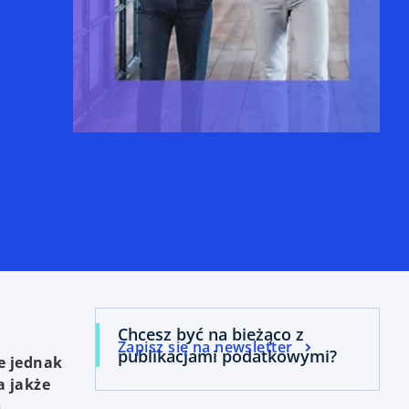
Chcesz być na bieżąco z
Zapisz się na newsletter
publikacjami podatkowymi?
e jednak
a jakże
o