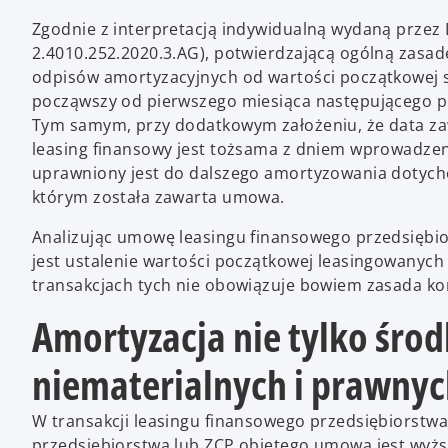
Zgodnie z interpretacją indywidualną wydaną przez D
2.4010.252.2020.3.AG), potwierdzającą ogólną zasa
odpisów amortyzacyjnych od wartości początkowej 
począwszy od pierwszego miesiąca następującego p
Tym samym, przy dodatkowym założeniu, że data za
leasing finansowy jest tożsama z dniem wprowadzen
uprawniony jest do dalszego amortyzowania dotych
którym została zawarta umowa.
Analizując umowę leasingu finansowego przedsiębio
jest ustalenie wartości początkowej leasingowanych
transakcjach tych nie obowiązuje bowiem zasada kon
Amortyzacja nie tylko środ
niematerialnych i prawn
W transakcji leasingu finansowego przedsiębiorstwa
przedsiębiorstwa lub ZCP objętego umową jest wyżs