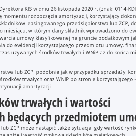
yrektora KIS w dniu 26 listopada 2020 r. (znak: 0114-KD
dę momentu rozpoczęcia amortyzacji, korzystający dokon
składników leasingowanego przedsiębiorstwa lub ZCP, d
o miesiącu, w którym dany składnik wprowadzono do ewi
warcia umowy klasyfikowanej na gruncie podatkowym ja
ia do ewidencji korzystającego przedmiotu umowy, fina
czas używanych środków trwałych i WNiP aż do końca mi
rstwa lub ZCP, podobnie jak w przypadku sprzedaży, ko
 środków trwałych oraz WNiP po stronie korzystającego 
tynuacji amortyzacji.
ków trwałych i wartości
ych będących przedmiotem u
 lub ZCP może nastąpić także sytuacja, gdy wartość ryn
za aniżeli wartość rynkowa składników majątkowych