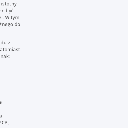
 istotny
en być
ej. W tym
użnego do
odu z
natomiast
znak:
e
a
ZCP,