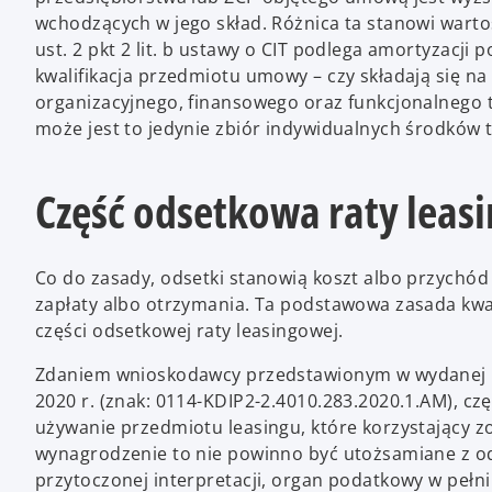
wchodzących w jego skład. Różnica ta stanowi wartoś
ust. 2 pkt 2 lit. b ustawy o CIT podlega amortyzacji
kwalifikacja przedmiotu umowy – czy składają się na
organizacyjnego, finansowego oraz funkcjonalnego 
może jest to jedynie zbiór indywidualnych środków t
Część odsetkowa raty leasi
Co do zasady, odsetki stanowią koszt albo przychód
zapłaty albo otrzymania. Ta podstawowa zasada kwal
części odsetkowej raty leasingowej.
Zdaniem wnioskodawcy przedstawionym w wydanej prz
2020 r. (znak: 0114-KDIP2-2.4010.283.2020.1.AM), c
używanie przedmiotu leasingu, które korzystający zo
wynagrodzenie to nie powinno być utożsamiane z ods
przytoczonej interpretacji, organ podatkowy w pełni