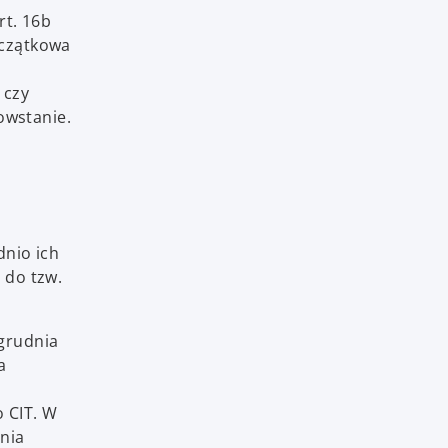
rt. 16b
oczątkowa
 czy
owstanie.
dnio ich
 do tzw.
grudnia
a
 CIT. W
enia