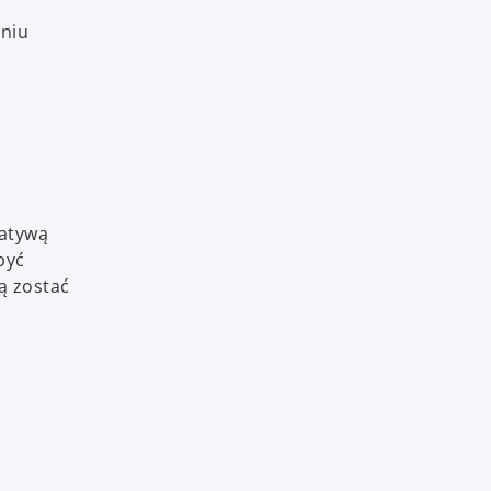
aniu
natywą
być
ą zostać