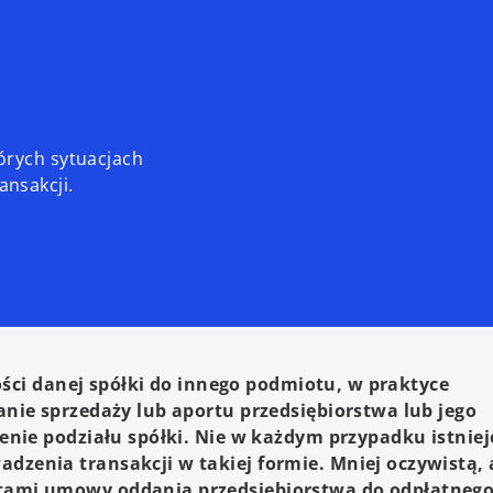
órych sytuacjach
nsakcji.
ności danej spółki do innego podmiotu, w praktyce
nie sprzedaży lub aportu przedsiębiorstwa lub jego
enie podziału spółki. Nie w każdym przypadku istniej
zenia transakcji w takiej formie. Mniej oczywistą, 
tami umowy oddania przedsiębiorstwa do odpłatneg