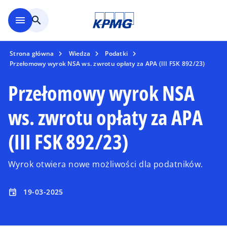
Skip to main content
menu
search
Strona główna
Wiedza
Podatki
Przełomowy wyrok NSA ws. zwrotu opłaty za APA (III FSK 892/23)
Przełomowy wyrok NSA
ws. zwrotu opłaty za APA
(III FSK 892/23)
Wyrok otwiera nowe możliwości dla podatników.
19-03-2025
event