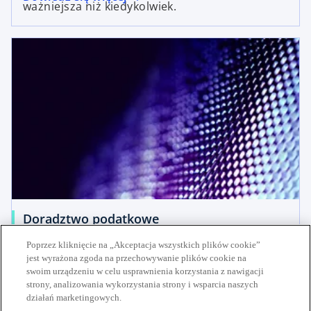
ważniejsza niż kiedykolwiek.
Doradztwo podatkowe
Kompleksowe wsparcie podatkowe dla firm – od
Poprzez kliknięcie na „Akceptacja wszystkich plików cookie”
opracowania strategii po wdrożenie rozwiązań i
jest wyrażona zgoda na przechowywanie plików cookie na
Dowiedz się więcej
swoim urządzeniu w celu usprawnienia korzystania z nawigacji
zapewnienie zgodności z przepisami.
strony, analizowania wykorzystania strony i wsparcia naszych
działań marketingowych.