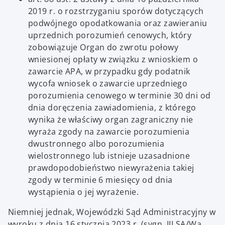
2019 r. o rozstrzyganiu sporów dotyczących
podwójnego opodatkowania oraz zawieraniu
uprzednich porozumień cenowych, który
zobowiązuje Organ do zwrotu połowy
wniesionej opłaty w związku z wnioskiem o
zawarcie APA, w przypadku gdy podatnik
wycofa wniosek o zawarcie uprzedniego
porozumienia cenowego w terminie 30 dni od
dnia doręczenia zawiadomienia, z którego
wynika że właściwy organ zagraniczny nie
wyraża zgody na zawarcie porozumienia
dwustronnego albo porozumienia
wielostronnego lub istnieje uzasadnione
prawdopodobieństwo niewyrażenia takiej
zgody w terminie 6 miesięcy od dnia
wystąpienia o jej wyrażenie.
Niemniej jednak, Wojewódzki Sąd Administracyjny w
wyroku z dnia 16 stycznia 2023 r. (sygn. III SA/Wa