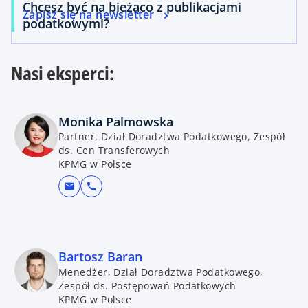
Chcesz być na bieżąco z publikacjami
Zapisz się na newsletter
podatkowymi?
Nasi eksperci:
Monika Palmowska
Partner, Dział Doradztwa Podatkowego, Zespół
ds. Cen Transferowych
KPMG w Polsce
mail
call
Bartosz Baran
Menedżer, Dział Doradztwa Podatkowego,
Zespół ds. Postępowań Podatkowych
KPMG w Polsce