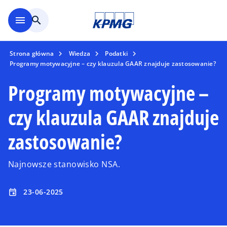
Skip to main content
menu
search
Strona główna
Wiedza
Podatki
Programy motywacyjne – czy klauzula GAAR znajduje zastosowanie?
Programy motywacyjne –
czy klauzula GAAR znajduje
zastosowanie?
Najnowsze stanowisko NSA.
23-06-2025
event