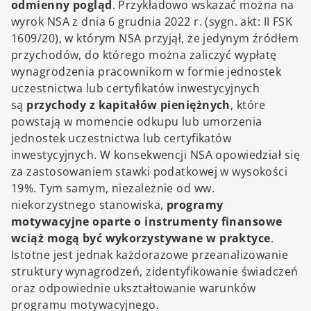
odmienny pogląd
. Przykładowo wskazać można na
wyrok NSA z dnia 6 grudnia 2022 r. (sygn. akt: II FSK
1609/20), w którym NSA przyjął, że jedynym źródłem
przychodów, do którego można zaliczyć wypłatę
wynagrodzenia pracownikom w formie jednostek
uczestnictwa lub certyfikatów inwestycyjnych
są
przychody z kapitałów pieniężnych
, które
powstają w momencie odkupu lub umorzenia
jednostek uczestnictwa lub certyfikatów
inwestycyjnych. W konsekwencji NSA opowiedział się
za zastosowaniem stawki podatkowej w wysokości
19%. Tym samym, niezależnie od ww.
niekorzystnego stanowiska,
programy
motywacyjne oparte o instrumenty finansowe
wciąż mogą być wykorzystywane w praktyce
.
Istotne jest jednak każdorazowe przeanalizowanie
struktury wynagrodzeń, zidentyfikowanie świadczeń
oraz odpowiednie ukształtowanie warunków
programu motywacyjnego.