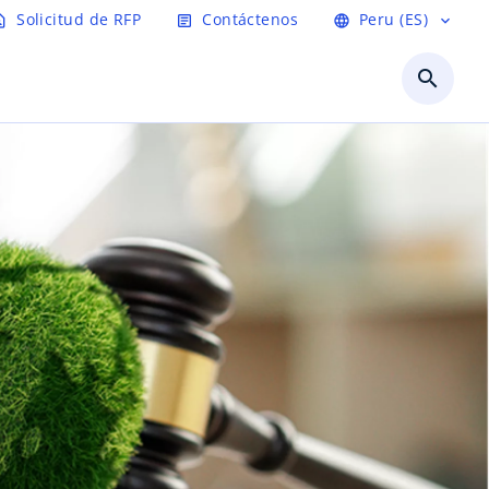
Solicitud de RFP
Contáctenos
Peru (ES)
t_page
article
language
expand_more
search