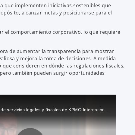
 que implementen iniciativas sostenibles que
opósito, alcanzar metas y posicionarse para el
ar el comportamiento corporativo, lo que requiere
 hora de aumentar la transparencia para mostrar
aliosa y mejora la toma de decisiones. A medida
que consideren en dónde las regulaciones fiscales,
, pero también pueden surgir oportunidades
David Linke, líder global de servicios legales y fiscales de KPMG International, analiza la relación ESG con la función tributaria, incluyendo cómo los impuestos pueden desempeñar un papel importante en el impulso de la agenda ESG.