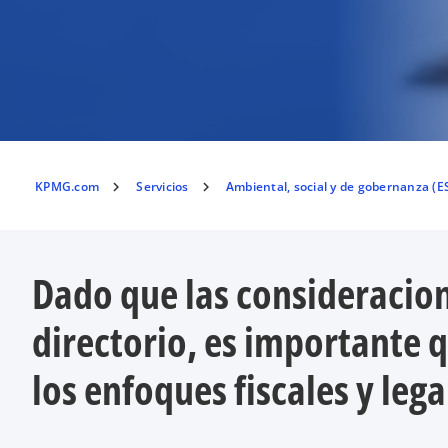
KPMG.com
Servicios
Ambiental, social y de gobernanza (E
Dado que las consideracion
directorio, es importante q
los enfoques fiscales y leg