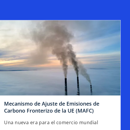
V
i
d
e
Mecanismo de Ajuste de Emisiones de
Carbono Fronterizo de la UE (MAFC)
o
Una nueva era para el comercio mundial