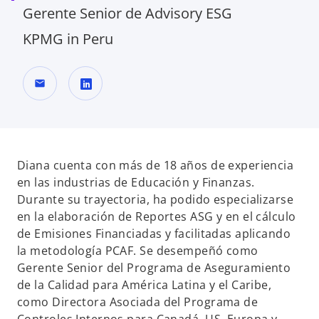
Gerente Senior de Advisory ESG
KPMG in Peru
mail
s
e
a
b
Diana cuenta con más de 18 años de experiencia
r
en las industrias de Educación y Finanzas.
e
Durante su trayectoria, ha podido especializarse
e
en la elaboración de Reportes ASG y en el cálculo
n
de Emisiones Financiadas y facilitadas aplicando
u
la metodología PCAF. Se desempeñó como
n
Gerente Senior del Programa de Aseguramiento
a
de la Calidad para América Latina y el Caribe,
p
como Directora Asociada del Programa de
e