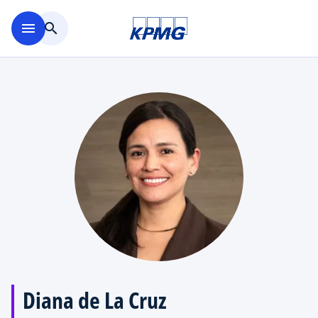
Saltar al contenido principal
menu
search
Diana de La Cruz