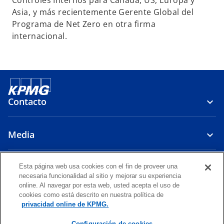
Controles Internos para Canadá, US, Europa y
s
Asia, y más recientemente Gerente Global del
t
Programa de Net Zero en otra firma
a
internacional.
ñ
a
n
u
e
Contacto
v
a
Media
Compañía
Esta página web usa cookies con el fin de proveer una
necesaria funcionalidad al sitio y mejorar su experiencia
online. Al navegar por esta web, usted acepta el uso de
s
s
s
s
s
cookies como está descrito en nuestra política de
e
e
e
e
e
privacidad online de KPMG.
Legal
a
Privacy
Accesibilidad
a
a
Glosario
a
a
Configuración de cookies