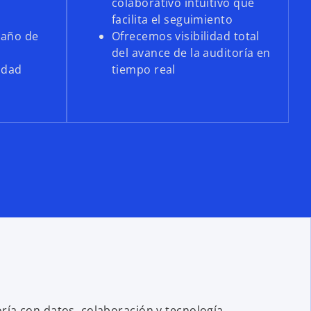
colaborativo intuitivo que
s
facilita el seguimiento
maño de
Ofrecemos visibilidad total
del avance de la auditoría en
idad
tiempo real
ía con datos, colaboración y tecnología