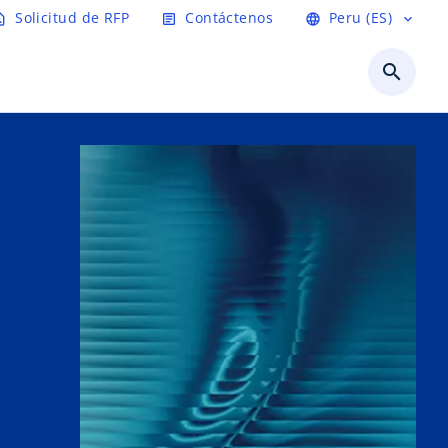
Solicitud de RFP
Contáctenos
Peru (ES)
t_page
article
language
expand_more
search