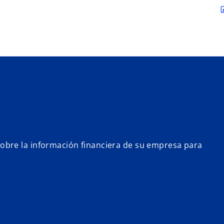
Saltar al contenido principal
contac
bre la información financiera de su empresa para