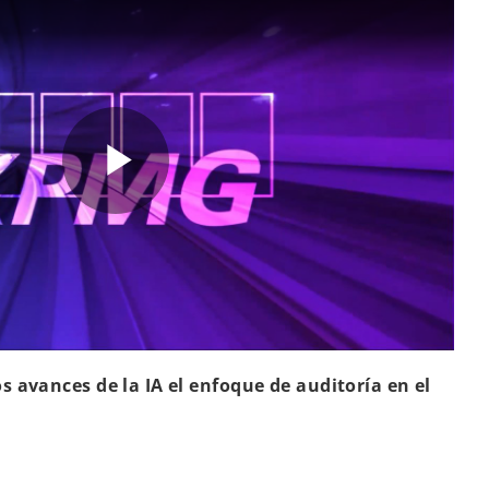
P
l
 avances de la IA el enfoque de auditoría en el
a