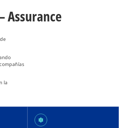
y
 – Assurance
V
 de
dando
i
s compañías
n la
d
e
hive