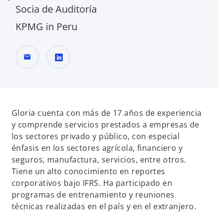
Socia de Auditoría
KPMG in Peru
mail
s
e
a
b
Gloria cuenta con más de 17 años de experiencia
r
y comprende servicios prestados a empresas de
e
los sectores privado y público, con especial
e
énfasis en los sectores agrícola, financiero y
n
seguros, manufactura, servicios, entre otros.
u
Tiene un alto conocimiento en reportes
n
corporativos bajo IFRS. Ha participado en
a
programas de entrenamiento y reuniones
p
técnicas realizadas en el país y en el extranjero.
e